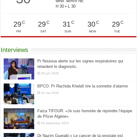
wind: 4km/h NE
H 30 • L 30
C
C
C
C
C
29
29
31
30
29
FRI
SAT
SUN
MON
TUE
Interviews
Pr Nouioua alerte sur les signes respiratoires qui
retardent le diagnostic.
28 juin 2026
BPCO: Pr Rachida Khelafi tire la sonnette d’alarme
10 mai 2026
Faiza TIFOUR: «Je suis honorée de rejoindre l’équipe
de Pfizer Algérie»
18 septembre 2023
Dr Nazim Guerabi:« Le cancer de la prostate est