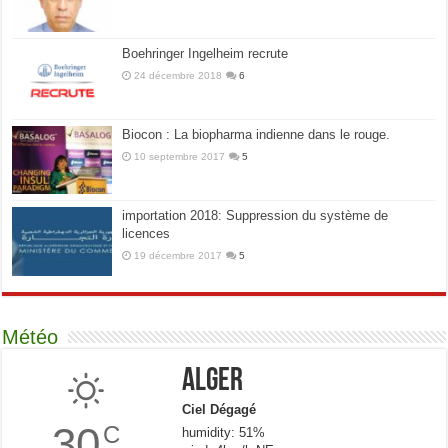
Boehringer Ingelheim recrute
24 décembre 2018
6
Biocon : La biopharma indienne dans le rouge.
10 septembre 2017
5
importation 2018: Suppression du système de
licences
19 décembre 2017
5
Météo
Alger
Ciel Dégagé
30
C
humidity: 51%