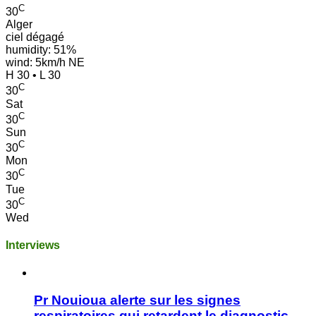
C
30
Alger
ciel dégagé
humidity: 51%
wind: 5km/h NE
H 30 • L 30
C
30
Sat
C
30
Sun
C
30
Mon
C
30
Tue
C
30
Wed
Interviews
Pr Nouioua alerte sur les signes
respiratoires qui retardent le diagnostic.