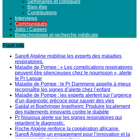
Séminaires et colloques
Bien être
Contributions
Interviews
Communiqués
Jobs / Careers
Biotechnologie et recherche médicale
Flash info
Sanofi Algérie mobilise les experts des maladies
respiratoires.
Maladie de Pompe : « Les complications respiratoires
peuvent être silencieuses chez le nourrisson », alerte
le Pr Laouar
Maladie de Pompe : le Pr Dammene appelle à mieux
reconnaître les signes d’alerte chez l’enfant
Maladie de Pompe : les experts alertent sur l’urgence
d’un diagnostic précoce pour sauver des vies
Saidal et Boehringer Ingelheim: Produire localement
des traitements innovants contre le diabète
Pr Nouioua alerte sur les signes respiratoires qui
retardent le diagnostic.
Roche Algérie renforce la coopération africaine.
Sanofi Algérie,un engagement pour l’innovation et la