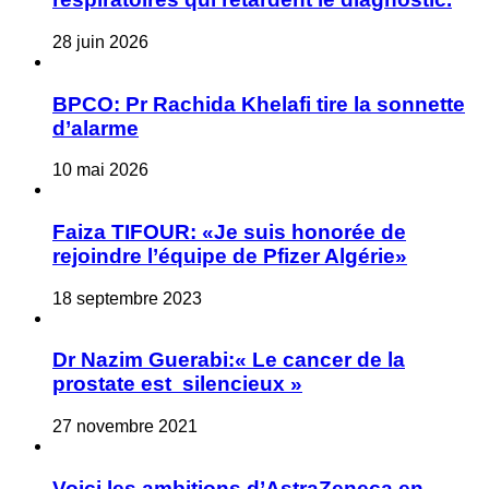
28 juin 2026
BPCO: Pr Rachida Khelafi tire la sonnette
d’alarme
10 mai 2026
Faiza TIFOUR: «Je suis honorée de
rejoindre l’équipe de Pfizer Algérie»
18 septembre 2023
Dr Nazim Guerabi:« Le cancer de la
prostate est silencieux »
27 novembre 2021
Voici les ambitions d’AstraZeneca en