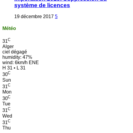
système de licences
19 décembre 2017
5
Météo
C
31
Alger
ciel dégagé
humidity: 47%
wind: 6km/h ENE
H 31 • L 31
C
30
Sun
C
31
Mon
C
30
Tue
C
31
Wed
C
31
Thu