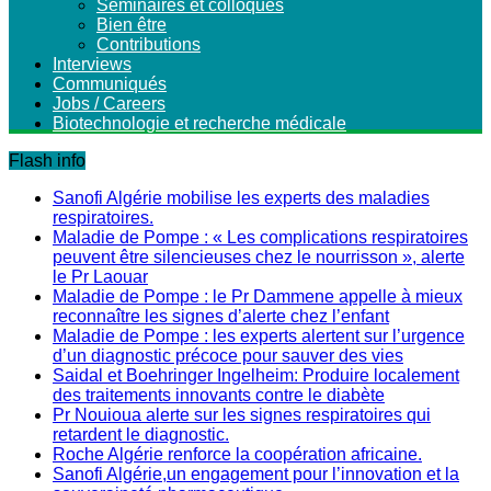
Séminaires et colloques
Bien être
Contributions
Interviews
Communiqués
Jobs / Careers
Biotechnologie et recherche médicale
Flash info
Sanofi Algérie mobilise les experts des maladies
respiratoires.
Maladie de Pompe : « Les complications respiratoires
peuvent être silencieuses chez le nourrisson », alerte
le Pr Laouar
Maladie de Pompe : le Pr Dammene appelle à mieux
reconnaître les signes d’alerte chez l’enfant
Maladie de Pompe : les experts alertent sur l’urgence
d’un diagnostic précoce pour sauver des vies
Saidal et Boehringer Ingelheim: Produire localement
des traitements innovants contre le diabète
Pr Nouioua alerte sur les signes respiratoires qui
retardent le diagnostic.
Roche Algérie renforce la coopération africaine.
Sanofi Algérie,un engagement pour l’innovation et la