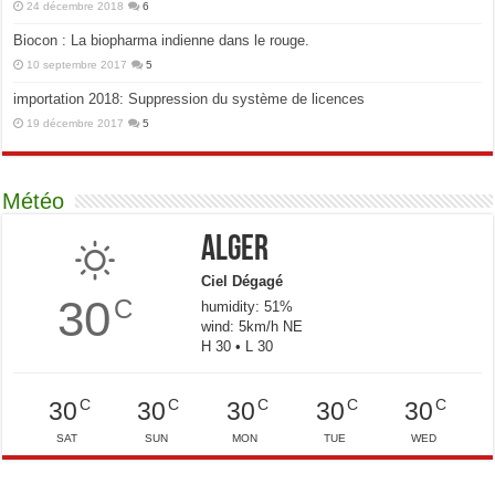
24 décembre 2018
6
Biocon : La biopharma indienne dans le rouge.
10 septembre 2017
5
importation 2018: Suppression du système de licences
19 décembre 2017
5
Météo
Alger
Ciel Dégagé
30
C
humidity: 51%
wind: 5km/h NE
H 30 • L 30
C
C
C
C
C
30
30
30
30
30
SAT
SUN
MON
TUE
WED