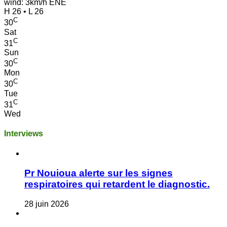
wind: 3km/h ENE
H 26 • L 26
C
30
Sat
C
31
Sun
C
30
Mon
C
30
Tue
C
31
Wed
Interviews
Pr Nouioua alerte sur les signes
respiratoires qui retardent le diagnostic.
28 juin 2026