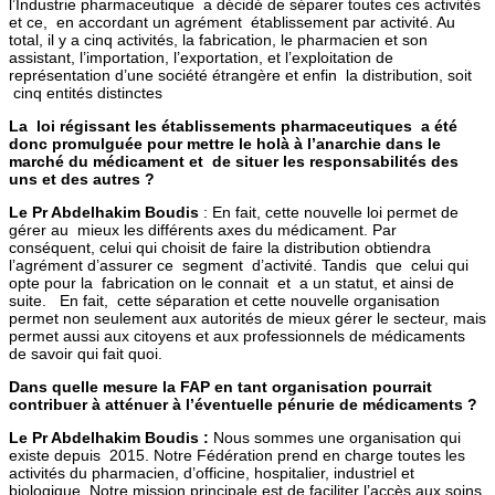
l’Industrie pharmaceutique a décidé de séparer toutes ces activités
et ce, en accordant un agrément établissement par activité. Au
total, il y a cinq activités, la fabrication, le pharmacien et son
assistant, l’importation, l’exportation, et l’exploitation de
représentation d’une société étrangère et enfin la distribution, soit
cinq entités distinctes
La loi régissant les établissements pharmaceutiques a été
donc promulguée pour mettre le holà à l’anarchie dans le
marché du médicament et de situer les responsabilités des
uns et des autres ?
Le Pr Abdelhakim Boudis
: En fait, cette nouvelle loi permet de
gérer au mieux les différents axes du médicament. Par
conséquent, celui qui choisit de faire la distribution obtiendra
l’agrément d’assurer ce segment d’activité. Tandis que celui qui
opte pour la fabrication on le connait et a un statut, et ainsi de
suite. En fait, cette séparation et cette nouvelle organisation
permet non seulement aux autorités de mieux gérer le secteur, mais
permet aussi aux citoyens et aux professionnels de médicaments
de savoir qui fait quoi.
Dans quelle mesure la FAP en tant organisation pourrait
contribuer à atténuer à l’éventuelle pénurie de médicaments ?
Le Pr Abdelhakim Boudis :
Nous sommes une organisation qui
existe depuis 2015. Notre Fédération prend en charge toutes les
activités du pharmacien, d’officine, hospitalier, industriel et
biologique. Notre mission principale est de faciliter l’accès aux soins,