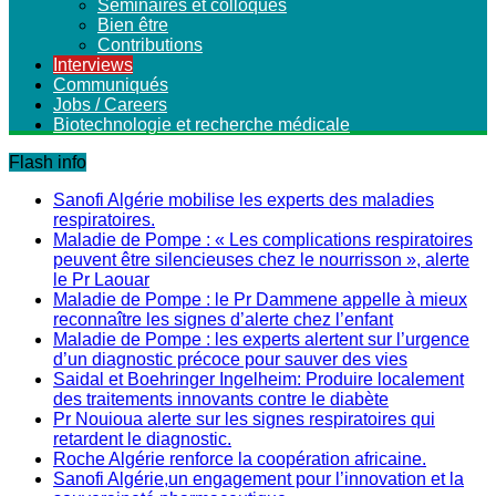
Séminaires et colloques
Bien être
Contributions
Interviews
Communiqués
Jobs / Careers
Biotechnologie et recherche médicale
Flash info
Sanofi Algérie mobilise les experts des maladies
respiratoires.
Maladie de Pompe : « Les complications respiratoires
peuvent être silencieuses chez le nourrisson », alerte
le Pr Laouar
Maladie de Pompe : le Pr Dammene appelle à mieux
reconnaître les signes d’alerte chez l’enfant
Maladie de Pompe : les experts alertent sur l’urgence
d’un diagnostic précoce pour sauver des vies
Saidal et Boehringer Ingelheim: Produire localement
des traitements innovants contre le diabète
Pr Nouioua alerte sur les signes respiratoires qui
retardent le diagnostic.
Roche Algérie renforce la coopération africaine.
Sanofi Algérie,un engagement pour l’innovation et la