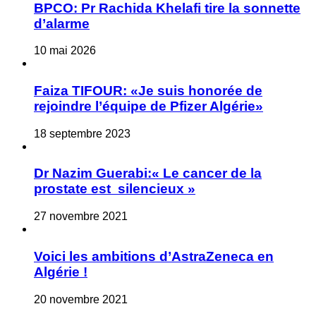
BPCO: Pr Rachida Khelafi tire la sonnette
d’alarme
10 mai 2026
Faiza TIFOUR: «Je suis honorée de
rejoindre l’équipe de Pfizer Algérie»
18 septembre 2023
Dr Nazim Guerabi:« Le cancer de la
prostate est silencieux »
27 novembre 2021
Voici les ambitions d’AstraZeneca en
Algérie !
20 novembre 2021