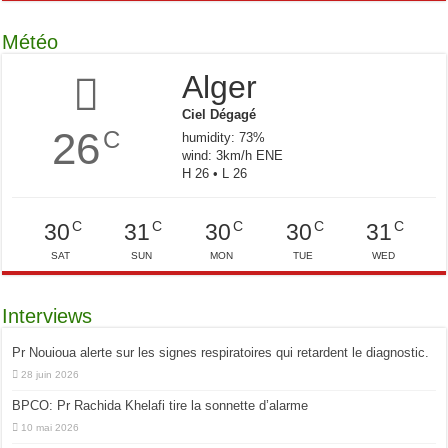
Météo
Alger
Ciel Dégagé
26
C
humidity: 73%
wind: 3km/h ENE
H 26 • L 26
C
C
C
C
C
30
31
30
30
31
SAT
SUN
MON
TUE
WED
Interviews
Pr Nouioua alerte sur les signes respiratoires qui retardent le diagnostic.
28 juin 2026
BPCO: Pr Rachida Khelafi tire la sonnette d’alarme
10 mai 2026