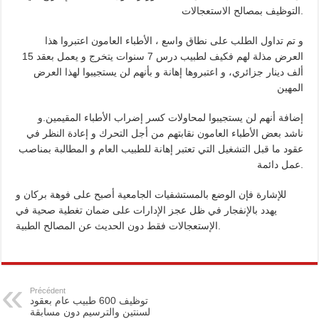
Bridge to Care : Roche Algérie renforce la coopération africaine pour améliorer l
التوظيف بمصالح الاستعجالات.
و تم تداول الطلب على نطاق واسع ، الأطباء العامون اعتبروا هذا
العرض مذلة لهم فكيف لطبيب درس 7 سنوات يتخرج و يعمل بعقد 15
ألف دينار جزائري، و اعتبروها إهانة و بأنهم لن يستجيبوا لهذا العرض
المهين
إضافة أنهم لن يستجيبوا لمحاولات كسر إضراب الأطباء المقيمين.و
ناشد بعض الأطباء العامون نقابتهم من أجل التحرك و إعادة النظر في
عقود ما قبل التشغيل التي تعتبر إهانة للطبيب العام و المطالبة بمناصب
عمل دائمة.
للإشارة فإن الوضع بالمستشفيات الجامعية أصبح على فوهة بركان و
يهدد بالإنفجار في ظل عجز الإدارات على ضمان تغطية صحية في
الإستعجالات فقط دون الحديث عن المصالح الطبية.
Précédent
توظيف 600 طبيب عام بعقود
لسنتين والترسيم دون مسابقة