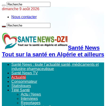
dimanche 9 août 2026
Nous contacter
Santé News
Tout sur la santé en Algérie et ailleurs
Santé News : toute l’actualité santé, médicaments et
industrie pharmaceutique
Santé News TV
Actualité
Consommateur
Statistiques
Télé Santé
Actu / News
Interviews
Reportages