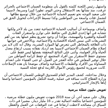
واستهل رئيس اللجنة كلمته بالقول بأن منظومة الضمان الاجتماعي بالجزائر
عرفت، منذ نشأتها بعد الاستقلال وحتى اليوم، تطورا كبيرا وسريعا، لاسيما
على صعيد التوجه نحو تعميم الحماية الاجتماعية من خلال توسيع نطاقها
لتشمل فئات واسعة من المواطنين وكذا تبسيط الإجراءات لتخويل الحق في
الضمان الاجتماعي.
وأضاف بوسماحة أن أساليب الحماية الاجتماعية تتعدد من بلد لآخر ولكنها
تتشابه في أنها إحدى الطرق التي تحافظ على توازن واستقرار الفئات
العملية والفقيرة والمهمشة، مؤكدا أن وجود تشريع ينظم عملها يعد من أهم
التشريعات التي تمس الحياة الاقتصادية والاجتماعية، وبالأخص في جوانبها
ذات العلاقة بالمخاطر التي تتعرض لها الموارد البشرية، وقال أنه كان لابد من
إصلاح نظام الضمان الاجتماعي لاسيما بعد ازدياد نفقاته بسبب ارتفاع معدل
الحياة وآثار العولمة، وأثنى على النتائج المحققة بفضلها ليس فقط على
مستوى حفظ الاستقرار بين أفراد المجتمع، أو حفظ كرامة المواطن من
خلال توفير المعاش في حالة العجز عن العمل، أو حتى القضاء على انعدام
المساواة بين الأفراد والطبقات الاجتماعية وأضاف موضحا بأن هذه الإصلاحات
كانت ضرورية لتجميع رؤوس الأموال اللازمة لدفع عجلة التنمية.
وخلال مداخلته، كشف المدير العام للصندوق الوطني للضمان الاجتماعي أن
وزارة القطاع كانت سباقة في عملية رقمنة التكفل بالمؤمنين اجتماعيا واصفا
إياها بالإنجاز الاستراتيجي
تعويض مليون عطلة
مرضية
، وقال، على صعيد آخر، أن سنة 2018 شهدت تعويض مليون عطلة مرضية
للمؤمنين اجتماعيا بتكلفة اجمالية تقدر بـ 16 مليار دينار، مشيرا في ذات
السياق أن مصالحه لاحظت ارتفاعا في عدد التوقفات عن العمل والعطل