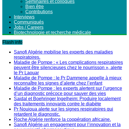
Séminaires et colloques
Bien être
Contributions
Interviews
Communiqués
Jobs / Careers
Biotechnologie et recherche médicale
Flash info
Sanofi Algérie mobilise les experts des maladies
respiratoires.
Maladie de Pompe : « Les complications respiratoires
peuvent être silencieuses chez le nourrisson », alerte
le Pr Laouar
Maladie de Pompe : le Pr Dammene appelle à mieux
reconnaître les signes d’alerte chez l’enfant
Maladie de Pompe : les experts alertent sur l’urgence
d’un diagnostic précoce pour sauver des vies
Saidal et Boehringer Ingelheim: Produire localement
des traitements innovants contre le diabète
Pr Nouioua alerte sur les signes respiratoires qui
retardent le diagnostic.
Roche Algérie renforce la coopération africaine.
Sanofi Algérie,un engagement pour l’innovation et la