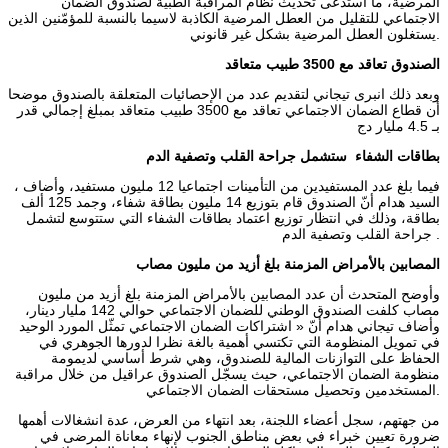
المرضية، ما استدعى تحديث نظام المراقبة الطبية لصندوق الضمان
الاجتماعي للتقليل من العطل المرضية الكاذبة لاسيما بالنسبة للمؤمّنين الذين
يستغلون العطل المرضية بشكل غير قانوني.
الصندوق تعاقد مع 3500 طبيب
متعاقد
وبعد ذلك انبرى تيجاني لتقديم عدد من الإحصائيات المتعلقة بالصندوق موضحا
أن قطاع الضمان الاجتماعي تعاقد مع 3500 طبيب متعاقد بمبلغ إجمالي قدر
بـ 4.5 مليار دج
بطاقات الشفاء ستشمل جراحة القلب وتصفية
الدم
، فيما بلغ عدد المستفيدين من التأمينات اجتماعيا 12 مليون مستفيد، وأضاف
السيد هدام أنّ الصندوق قام بتوزيع 14 مليون بطاقة شفاء، وجمد 125 ألف
بطاقة، وذلك في انتظار توزيع اعتماد بطاقات الشفاء التي ستتوسع لتشمل
جراحة القلب وتصفية الدم .
المصابين بالأمراض المزمنة بلغ أزيد من مليون مصاب
وأوضح المتحدث أن عدد المصابين بالأمراض المزمنة بلغ أزيد من مليون
مصاب كلفت الصندوق الوطني للضمان الاجتماعي حوالي 142 مليار دينار،
وأضاف تيجاني هدام أنّ « اشتراكات الضمان الاجتماعي تمثّل المورد الوحيد
في تمويل المنظومة التي تكتسي أهمية بالغة نظرا لدورها الجوهري في
الحفاظ على التوازنات المالية للصندوق، وهي شرط أساسي لديمومة
منظومة الضمان الاجتماعي، حيث يسجّل الصندوق عراقيل من خلال مراقبة
المستخدمين وتحصيل مستحقات الضمان الاجتماعي.
من جهتهم، سجل أعضاء اللجنة، بعد انتهاء من العرض، عدة انشغالات أهمها
ضرورة تعيين خبراء في بعض مناطق الجنوب لإنهاء معاناة المرضى في