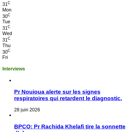
C
31
Mon
C
30
Tue
C
31
Wed
C
31
Thu
C
30
Fri
Interviews
Pr Nouioua alerte sur les signes
respiratoires qui retardent le diagnostic.
28 juin 2026
BPCO: Pr Rachida Khelafi tire la sonnette