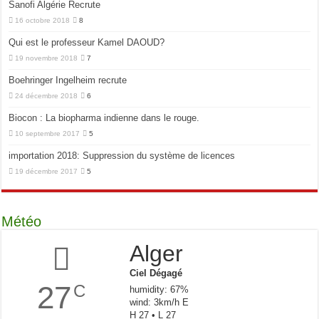
Sanofi Algérie Recrute
16 octobre 2018
8
Qui est le professeur Kamel DAOUD?
19 novembre 2018
7
Boehringer Ingelheim recrute
24 décembre 2018
6
Biocon : La biopharma indienne dans le rouge.
10 septembre 2017
5
importation 2018: Suppression du système de licences
19 décembre 2017
5
Météo
Alger
Ciel Dégagé
27
C
humidity: 67%
wind: 3km/h E
H 27 • L 27