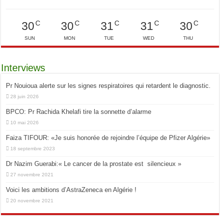
C
C
C
C
C
30
30
31
31
30
SUN
MON
TUE
WED
THU
Interviews
Pr Nouioua alerte sur les signes respiratoires qui retardent le diagnostic.
28 juin 2026
BPCO: Pr Rachida Khelafi tire la sonnette d’alarme
10 mai 2026
Faiza TIFOUR: «Je suis honorée de rejoindre l’équipe de Pfizer Algérie»
18 septembre 2023
Dr Nazim Guerabi:« Le cancer de la prostate est silencieux »
27 novembre 2021
Voici les ambitions d’AstraZeneca en Algérie !
20 novembre 2021