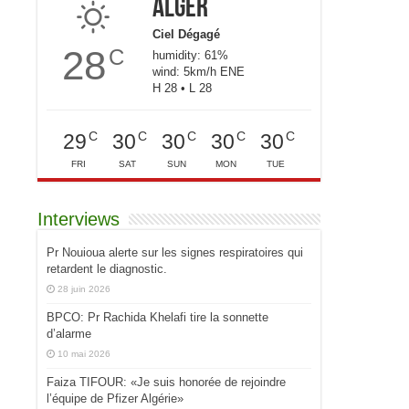
Alger
Ciel Dégagé
28
C
humidity: 61%
wind: 5km/h ENE
H 28 • L 28
C
C
C
C
C
29
30
30
30
30
FRI
SAT
SUN
MON
TUE
Interviews
Pr Nouioua alerte sur les signes respiratoires qui
retardent le diagnostic.
28 juin 2026
BPCO: Pr Rachida Khelafi tire la sonnette
d’alarme
10 mai 2026
Faiza TIFOUR: «Je suis honorée de rejoindre
l’équipe de Pfizer Algérie»