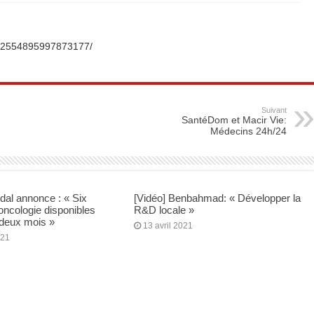
 et la souveraineté pharmaceutique.
t souligne l’importance des partenariats avec l’Algérie
s/2554895997873177/
ration africaine pour améliorer la prise en charge du cancer du sein
Suivant
SantéDom et Macir Vie:
Médecins 24h/24
idal annonce : « Six
[Vidéo] Benbahmad: « Développer la
’oncologie disponibles
R&D locale »
 deux mois »
13 avril 2021
021