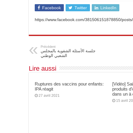
Facebook
Twitter
LinkedIn
Sanofi Algérie,un engagement pour l’innovation
Cancer du sein en Afrique : le Pr Adoubi Innocen
https://www.facebook.com/381506151878850/post
Bridge to Care : Roche Algérie renforce la coopé
Précédent
جلسة الأسئلة الشفوية بالمجلس
الشعبي الوطني
Lire aussi
Ruptures des vaccins pour enfants:
[Vidéo] Sa
IPA réagit
produits d
dans un à
27 avril 2021
15 avril 2