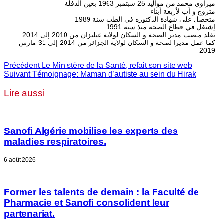
ميراوي محمد من مواليد 25 سبتمبر 1963 بعين الدفلة
متزوج و أب لأربعة أبناء
متحصل على شهادة الدكتوره في الطب سنة 1989
إشتغل في قطاع الصحة منذ سنة 1991
تقلد منصب مدير الصحة و السكان لولاية غيليزان من 2010 إلى 2014
كما عمل مديرا لصحة و السكان لولاية الجزائر من 2014 إلى 31 مارس
2019
Précédent
Le Ministère de la Santé, refait son site web
Suivant
Témoignage: Maman d’autiste au sein du Hirak
Lire aussi
Sanofi Algérie mobilise les experts des
maladies respiratoires.
6 août 2026
Former les talents de demain : la Faculté de
Pharmacie et Sanofi consolident leur
partenariat.