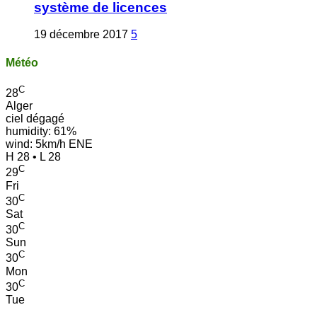
système de licences
19 décembre 2017
5
Météo
C
28
Alger
ciel dégagé
humidity: 61%
wind: 5km/h ENE
H 28 • L 28
C
29
Fri
C
30
Sat
C
30
Sun
C
30
Mon
C
30
Tue