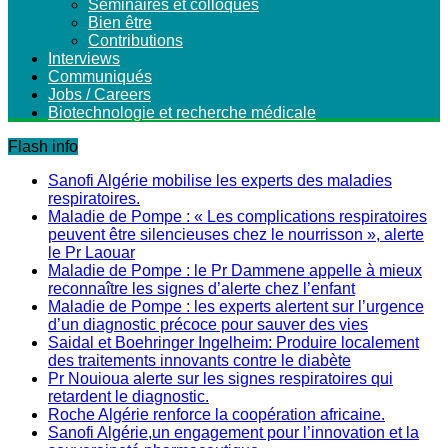
Séminaires et colloques
Bien être
Contributions
Interviews
Communiqués
Jobs / Careers
Biotechnologie et recherche médicale
Flash info
Sanofi Algérie mobilise les experts des maladies
respiratoires.
Maladie de Pompe : « Les complications respiratoires
peuvent être silencieuses chez le nourrisson », alerte
le Pr Laouar
Maladie de Pompe : le Pr Dammene appelle à mieux
reconnaître les signes d’alerte chez l’enfant
Maladie de Pompe : les experts alertent sur l’urgence
d’un diagnostic précoce pour sauver des vies
Saidal et Boehringer Ingelheim: Produire localement
des traitements innovants contre le diabète
Pr Nouioua alerte sur les signes respiratoires qui
retardent le diagnostic.
Roche Algérie renforce la coopération africaine.
Sanofi Algérie,un engagement pour l’innovation et la