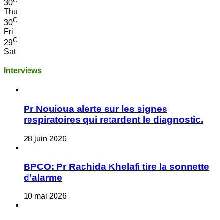
C
30
Thu
C
30
Fri
C
29
Sat
Interviews
Pr Nouioua alerte sur les signes
respiratoires qui retardent le diagnostic.
28 juin 2026
BPCO: Pr Rachida Khelafi tire la sonnette
d’alarme
10 mai 2026