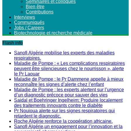
Séminaires et colloques
Bien être
Contributions
Interviews
Communiqués
Jobs / Careers
Biotechnologie et recherche médicale
Flash info
Sanofi Algérie mobilise les experts des maladies
respiratoires.
Maladie de Pompe : « Les complications respiratoires
peuvent être silencieuses chez le nourrisson », alerte
le Pr Laouar
Maladie de Pompe : le Pr Dammene appelle à mieux
reconnaître les signes d’alerte chez l’enfant
Maladie de Pompe : les experts alertent sur l’urgence
d’un diagnostic précoce pour sauver des vies
Saidal et Boehringer Ingelheim: Produire localement
des traitements innovants contre le diabète
Pr Nouioua alerte sur les signes respiratoires qui
retardent le diagnostic.
Roche Algérie renforce la coopération africaine.
Sanofi Algérie,un engagement pour l’innovation et la