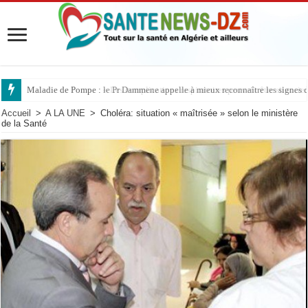
Maladie de Pompe : le Pr Dammene appelle à mieux reconnaître les signes d’
Accueil
>
A LA UNE
>
Choléra: situation « maîtrisée » selon le ministère
de la Santé