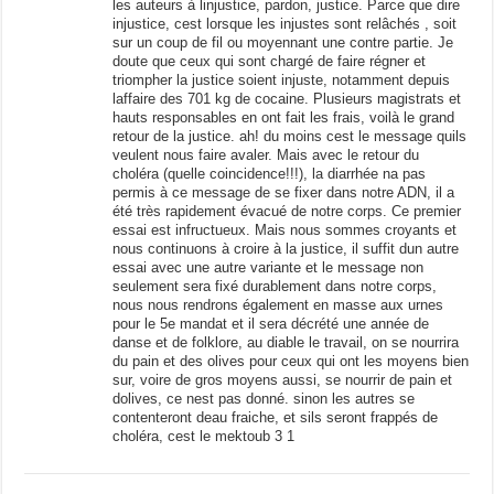
les auteurs à linjustice, pardon, justice. Parce que dire
injustice, cest lorsque les injustes sont relâchés , soit
sur un coup de fil ou moyennant une contre partie. Je
doute que ceux qui sont chargé de faire régner et
triompher la justice soient injuste, notamment depuis
laffaire des 701 kg de cocaine. Plusieurs magistrats et
hauts responsables en ont fait les frais, voilà le grand
retour de la justice. ah! du moins cest le message quils
veulent nous faire avaler. Mais avec le retour du
choléra (quelle coincidence!!!), la diarrhée na pas
permis à ce message de se fixer dans notre ADN, il a
été très rapidement évacué de notre corps. Ce premier
essai est infructueux. Mais nous sommes croyants et
nous continuons à croire à la justice, il suffit dun autre
essai avec une autre variante et le message non
seulement sera fixé durablement dans notre corps,
nous nous rendrons également en masse aux urnes
pour le 5e mandat et il sera décrété une année de
danse et de folklore, au diable le travail, on se nourrira
du pain et des olives pour ceux qui ont les moyens bien
sur, voire de gros moyens aussi, se nourrir de pain et
dolives, ce nest pas donné. sinon les autres se
contenteront deau fraiche, et sils seront frappés de
choléra, cest le mektoub 3 1