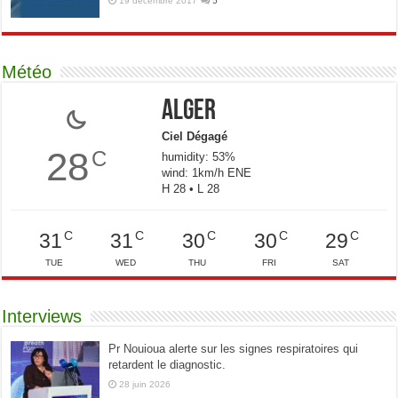
19 décembre 2017
5
Météo
Alger
Ciel Dégagé
28
C
humidity: 53%
wind: 1km/h ENE
H 28 • L 28
C
C
C
C
C
31
31
30
30
29
TUE
WED
THU
FRI
SAT
Interviews
Pr Nouioua alerte sur les signes respiratoires qui
retardent le diagnostic.
28 juin 2026