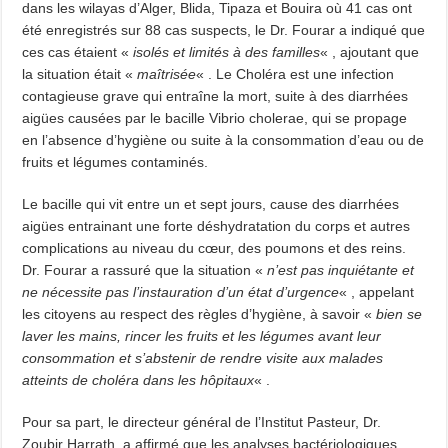
dans les wilayas d’Alger, Blida, Tipaza et Bouira où 41 cas ont
été enregistrés sur 88 cas suspects, le Dr. Fourar a indiqué que
ces cas étaient «
isolés et limités à des familles
« , ajoutant que
la situation était «
maîtrisée
« . Le Choléra est une infection
contagieuse grave qui entraîne la mort, suite à des diarrhées
aigües causées par le bacille Vibrio cholerae, qui se propage
en l’absence d’hygiène ou suite à la consommation d’eau ou de
fruits et légumes contaminés.
Le bacille qui vit entre un et sept jours, cause des diarrhées
aigües entrainant une forte déshydratation du corps et autres
complications au niveau du cœur, des poumons et des reins.
Dr. Fourar a rassuré que la situation «
n’est pas inquiétante et
ne nécessite pas l’instauration d’un état d’urgence
« , appelant
les citoyens au respect des règles d’hygiène, à savoir «
bien se
laver les mains, rincer les fruits et les légumes avant leur
consommation et s’abstenir de rendre visite aux malades
atteints de choléra dans les hôpitaux
« .
Pour sa part, le directeur général de l’Institut Pasteur, Dr.
Zoubir Harrath, a affirmé que les analyses bactériologiques