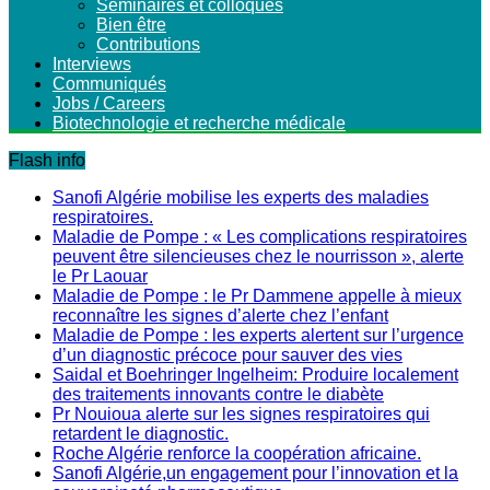
Séminaires et colloques
Bien être
Contributions
Interviews
Communiqués
Jobs / Careers
Biotechnologie et recherche médicale
Flash info
Sanofi Algérie mobilise les experts des maladies
respiratoires.
Maladie de Pompe : « Les complications respiratoires
peuvent être silencieuses chez le nourrisson », alerte
le Pr Laouar
Maladie de Pompe : le Pr Dammene appelle à mieux
reconnaître les signes d’alerte chez l’enfant
Maladie de Pompe : les experts alertent sur l’urgence
d’un diagnostic précoce pour sauver des vies
Saidal et Boehringer Ingelheim: Produire localement
des traitements innovants contre le diabète
Pr Nouioua alerte sur les signes respiratoires qui
retardent le diagnostic.
Roche Algérie renforce la coopération africaine.
Sanofi Algérie,un engagement pour l’innovation et la