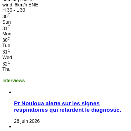
wind: 6km/h ENE
H 30 • L 30
C
30
Sun
C
31
Mon
C
30
Tue
C
31
Wed
C
32
Thu
Interviews
Pr Nouioua alerte sur les signes
respiratoires qui retardent le diagnostic.
28 juin 2026