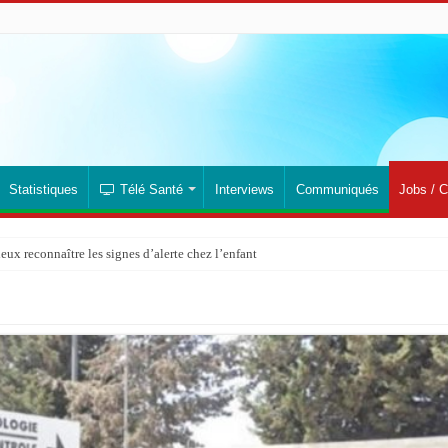
Statistiques
Télé Santé
Interviews
Communiqués
Jobs / C
x reconnaître les signes d’alerte chez l’enfant
gence d’un diagnostic précoce pour sauver des vies