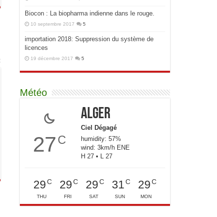
Biocon : La biopharma indienne dans le rouge.
10 septembre 2017
5
importation 2018: Suppression du système de
licences
19 décembre 2017
5
Météo
Alger
Ciel Dégagé
27
C
humidity: 57%
wind: 3km/h ENE
H 27 • L 27
C
C
C
C
C
29
29
29
31
29
THU
FRI
SAT
SUN
MON