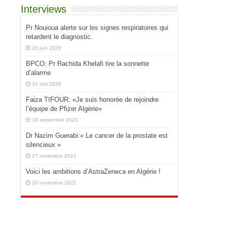
Interviews
Pr Nouioua alerte sur les signes respiratoires qui
retardent le diagnostic.
28 juin 2026
BPCO: Pr Rachida Khelafi tire la sonnette
d’alarme
10 mai 2026
Faiza TIFOUR: «Je suis honorée de rejoindre
l’équipe de Pfizer Algérie»
18 septembre 2023
Dr Nazim Guerabi:« Le cancer de la prostate est
silencieux »
27 novembre 2021
Voici les ambitions d’AstraZeneca en Algérie !
20 novembre 2021