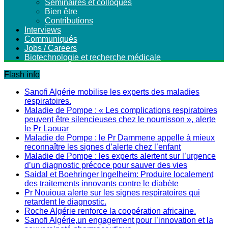
Séminaires et colloques
Bien être
Contributions
Interviews
Communiqués
Jobs / Careers
Biotechnologie et recherche médicale
Flash info
Sanofi Algérie mobilise les experts des maladies
respiratoires.
Maladie de Pompe : « Les complications respiratoires
peuvent être silencieuses chez le nourrisson », alerte
le Pr Laouar
Maladie de Pompe : le Pr Dammene appelle à mieux
reconnaître les signes d’alerte chez l’enfant
Maladie de Pompe : les experts alertent sur l’urgence
d’un diagnostic précoce pour sauver des vies
Saidal et Boehringer Ingelheim: Produire localement
des traitements innovants contre le diabète
Pr Nouioua alerte sur les signes respiratoires qui
retardent le diagnostic.
Roche Algérie renforce la coopération africaine.
Sanofi Algérie,un engagement pour l’innovation et la