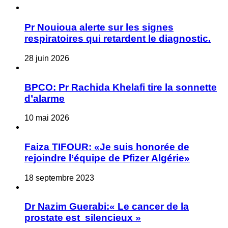
Pr Nouioua alerte sur les signes
respiratoires qui retardent le diagnostic.
28 juin 2026
BPCO: Pr Rachida Khelafi tire la sonnette
d’alarme
10 mai 2026
Faiza TIFOUR: «Je suis honorée de
rejoindre l’équipe de Pfizer Algérie»
18 septembre 2023
Dr Nazim Guerabi:« Le cancer de la
prostate est silencieux »