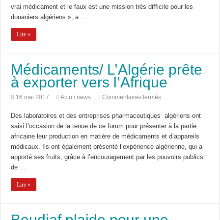
Bridge to Care : Roche Algérie renforce la coopération africaine pour améliorer l
douanes »
vrai médicament et le faux est une mission très difficile pour les
douaniers algériens », a …
Lire »
Médicaments/ L’Algérie prête
à exporter vers l’Afrique
sur
16 mai 2017
Actu / news
Commentaires fermés
Médicaments/
L’Algérie
Des laboratoires et des entreprises pharmaceutiques algériens ont
prête
à
saisi l’occasion de la tenue de ce forum pour présenter à la partie
exporter
africaine leur production en matière de médicaments et d’appareils
vers
l’Afrique
médicaux. Ils ont également présenté l’expérience algérienne, qui a
apporté ses fruits, grâce à l’encouragement par les pouvoirs publics
de …
Lire »
Boudiaf plaide pour une