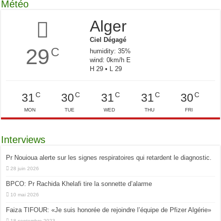
Météo
Alger
Ciel Dégagé
29
C
humidity: 35%
wind: 0km/h E
H 29 • L 29
C
C
C
C
C
31
30
31
31
30
MON
TUE
WED
THU
FRI
Interviews
Pr Nouioua alerte sur les signes respiratoires qui retardent le diagnostic.
28 juin 2026
BPCO: Pr Rachida Khelafi tire la sonnette d’alarme
10 mai 2026
Faiza TIFOUR: «Je suis honorée de rejoindre l’équipe de Pfizer Algérie»
18 septembre 2023