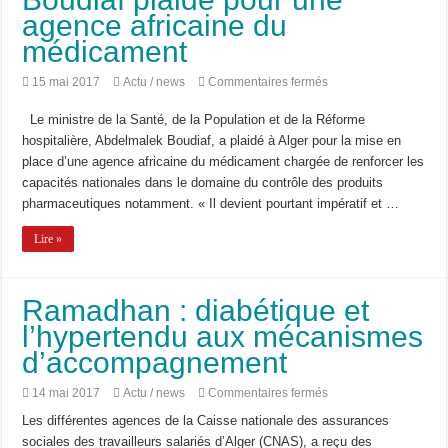
agence africaine du
médicament
sur
15 mai 2017
Actu / news
Commentaires fermés
Boudiaf
plaide
Le ministre de la Santé, de la Population et de la Réforme
pour
une
hospitalière, Abdelmalek Boudiaf, a plaidé à Alger pour la mise en
agence
place d’une agence africaine du médicament chargée de renforcer les
africaine
du
capacités nationales dans le domaine du contrôle des produits
médicament
pharmaceutiques notamment. « Il devient pourtant impératif et …
Lire »
Ramadhan : diabétique et
l’hypertendu aux mécanismes
d’accompagnement
sur
14 mai 2017
Actu / news
Commentaires fermés
Ramadhan
Les différentes agences de la Caisse nationale des assurances
:
diabétique
sociales des travailleurs salariés d’Alger (CNAS), a reçu des