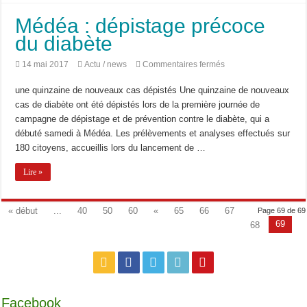
Médéa : dépistage précoce
du diabète
sur
14 mai 2017
Actu / news
Commentaires fermés
Médéa
:
une quinzaine de nouveaux cas dépistés Une quinzaine de nouveaux
dépistage
précoce
cas de diabète ont été dépistés lors de la première journée de
du
campagne de dépistage et de prévention contre le diabète, qui a
diabète
débuté samedi à Médéa. Les prélèvements et analyses effectués sur
180 citoyens, accueillis lors du lancement de …
Lire »
« début
...
40
50
60
«
65
66
67
Page 69 de 69
69
68
Facebook