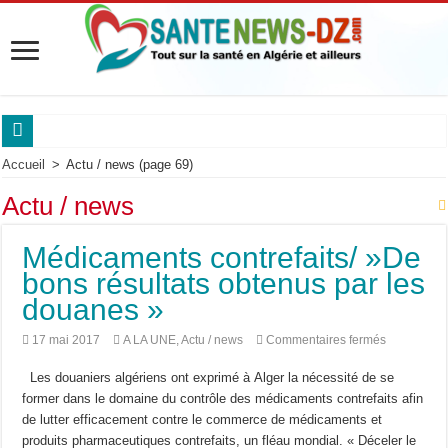
Sanofi Algérie mobilise les experts des maladies respiratoires.
Accueil
>
Actu / news
(page 69)
Maladie de Pompe : « Les complications respiratoires peuvent être silencieuses ch
Actu / news
Maladie de Pompe : le Pr Dammene appelle à mieux reconnaître les signes d’alert
Médicaments contrefaits/ »De
Maladie de Pompe : les experts alertent sur l’urgence d’un diagnostic précoce po
bons résultats obtenus par les
Saidal et Boehringer Ingelheim: Produire localement des traitements innovants co
douanes »
Pr Nouioua alerte sur les signes respiratoires qui retardent le diagnostic.
sur
17 mai 2017
A LA UNE
,
Actu / news
Commentaires fermés
Médicamen
Roche Algérie renforce la coopération africaine.
contrefaits
Les douaniers algériens ont exprimé à Alger la nécessité de se
bons
Sanofi Algérie,un engagement pour l’innovation et la souveraineté pharmaceutiq
résultats
former dans le domaine du contrôle des médicaments contrefaits afin
obtenus
Cancer du sein en Afrique : le Pr Adoubi Innocent souligne l’importance des parte
de lutter efficacement contre le commerce de médicaments et
par
les
produits pharmaceutiques contrefaits, un fléau mondial. « Déceler le