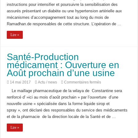
et
instructions pour intensifier et poursuivre la sensibilisation des
l’hypertendu
aux
assurés présentant un diabète ou une hypertension artérielle aux
mécanismes
mécanismes d’accompagnement tout au long du mois de
d’accompagnement
Ramadhan.de responsables de cette structure. L’opération de …
Lire »
Santé-Production
médicament : Ouverture en
Août prochain d’une usine
sur
14 mai 2017
Actu / news
Commentaires fermés
Santé-
Le maillage pharmaceutique de la wilaya de Constantine sera
Production
médicament
renforcé d' »ici au mois d’août prochain » par l’ouverture d’une
:
nouvelle usine « spécialisée dans la forme liquide sirop et
Ouverture
en
spray », ont déclaré des responsables du service des médicaments
Août
et de la pharmacie de la direction locale de la Santé et de …
prochain
d’une
usine
Lire »