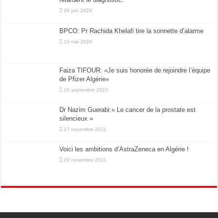
28 juin 2026
BPCO: Pr Rachida Khelafi tire la sonnette d’alarme
10 mai 2026
Faiza TIFOUR: «Je suis honorée de rejoindre l’équipe
de Pfizer Algérie»
18 septembre 2023
Dr Nazim Guerabi:« Le cancer de la prostate est
silencieux »
27 novembre 2021
Voici les ambitions d’AstraZeneca en Algérie !
20 novembre 2021