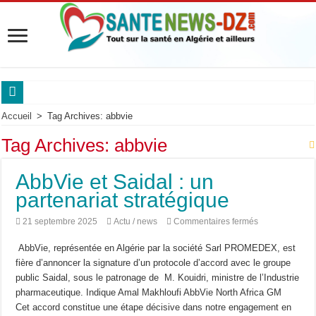
Sanofi Algérie mobilise les experts des maladies respiratoires.
Accueil
>
Tag Archives: abbvie
Maladie de Pompe : « Les complications respiratoires peuvent être silencieuses ch
Tag Archives:
abbvie
Maladie de Pompe : le Pr Dammene appelle à mieux reconnaître les signes d’alert
AbbVie et Saidal : un
Maladie de Pompe : les experts alertent sur l’urgence d’un diagnostic précoce po
partenariat stratégique
Saidal et Boehringer Ingelheim: Produire localement des traitements innovants co
sur
21 septembre 2025
Actu / news
Commentaires fermés
Pr Nouioua alerte sur les signes respiratoires qui retardent le diagnostic.
AbbVie
et
AbbVie, représentée en Algérie par la société Sarl PROMEDEX, est
Roche Algérie renforce la coopération africaine.
Saidal
:
fière d’annoncer la signature d’un protocole d’accord avec le groupe
un
Sanofi Algérie,un engagement pour l’innovation et la souveraineté pharmaceutiq
public Saidal, sous le patronage de M. Kouidri, ministre de l’Industrie
partenariat
stratégique
pharmaceutique. Indique Amal Makhloufi AbbVie North Africa GM
Cancer du sein en Afrique : le Pr Adoubi Innocent souligne l’importance des parte
Cet accord constitue une étape décisive dans notre engagement en