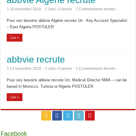
sur
16 novembre 2019
Jobs / Careers
Commentaires fermés
abbvie
Algérie
Pour ses besoins abbvie Algérie recrute Un : Key Account Specialist
recrute
– East Algeria POSTULER
Lire »
abbvie recrute
sur
13 novembre 2019
Jobs / Careers
Commentaires fermés
abbvie
recrute
Pour ses besoins abbvie recrute Un; Medical Director NWA – can be
based in Morocco, Tunisia or Algeria POSTULER
Lire »
Facebook