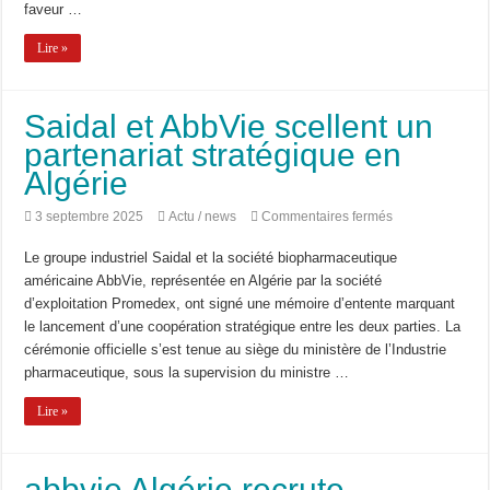
Bridge to Care : Roche Algérie renforce la coopération africaine pour améliorer l
faveur …
Lire »
Saidal et AbbVie scellent un
partenariat stratégique en
Algérie
sur
3 septembre 2025
Actu / news
Commentaires fermés
Saidal
et
Le groupe industriel Saidal et la société biopharmaceutique
AbbVie
scellent
américaine AbbVie, représentée en Algérie par la société
un
d’exploitation Promedex, ont signé une mémoire d’entente marquant
partenariat
stratégique
le lancement d’une coopération stratégique entre les deux parties. La
en
cérémonie officielle s’est tenue au siège du ministère de l’Industrie
Algérie
pharmaceutique, sous la supervision du ministre …
Lire »
abbvie Algérie recrute