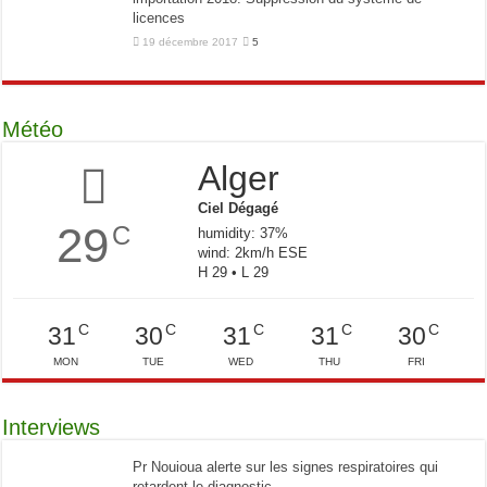
licences
19 décembre 2017
5
Météo
Alger
Ciel Dégagé
29
C
humidity: 37%
wind: 2km/h ESE
H 29 • L 29
C
C
C
C
C
31
30
31
31
30
MON
TUE
WED
THU
FRI
Interviews
Pr Nouioua alerte sur les signes respiratoires qui
retardent le diagnostic.