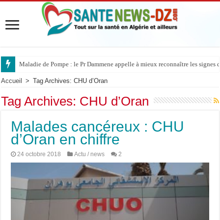
Maladie de Pompe : le Pr Dammene appelle à mieux reconnaître les signes d’
Accueil
>
Tag Archives: CHU d’Oran
Tag Archives:
CHU d’Oran
Malades cancéreux : CHU
d’Oran en chiffre
24 octobre 2018
Actu / news
2