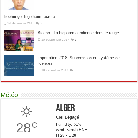
Boehringer Ingelheim recrute
24 décembre 2018
6
Biocon : La biopharma indienne dans le rouge.
10 septembre 2017
5
importation 2018: Suppression du système de
licences
19 décembre 2017
5
Météo
Alger
Ciel Dégagé
28
C
humidity: 61%
wind: 5km/h ENE
H 28 • L 28