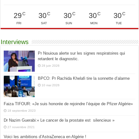
C
C
C
C
C
29
30
30
30
30
FRI
SAT
SUN
MON
TUE
Interviews
Pr Nouioua alerte sur les signes respiratoires qui
retardent le diagnostic.
28 juin 2026
BPCO: Pr Rachida Khelafi tire la sonnette d’alarme
10 mai 2026
Faiza TIFOUR: «Je suis honorée de rejoindre l’équipe de Pfizer Algérie»
18 septembre 2023
Dr Nazim Guerabi:« Le cancer de la prostate est silencieux »
27 novembre 2021
Voici les ambitions d’AstraZeneca en Algérie !