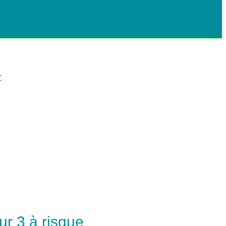
r
r 3 à risque