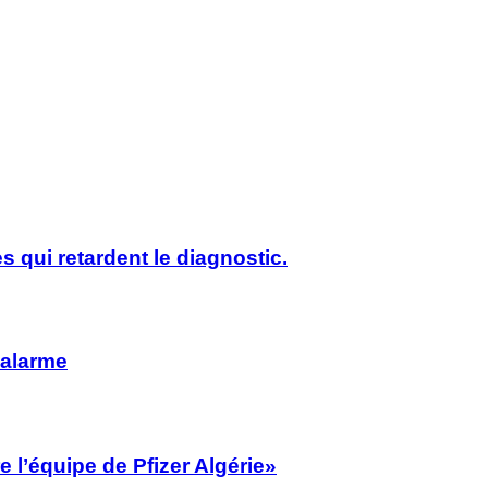
s qui retardent le diagnostic.
’alarme
 l’équipe de Pfizer Algérie»