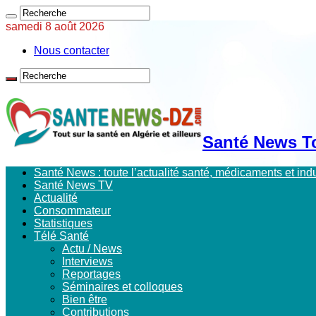
samedi 8 août 2026
Nous contacter
Santé News Tou
Santé News : toute l’actualité santé, médicaments et in
Santé News TV
Actualité
Consommateur
Statistiques
Télé Santé
Actu / News
Interviews
Reportages
Séminaires et colloques
Bien être
Contributions