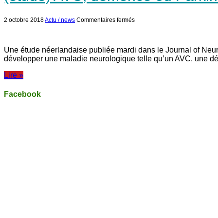
sur
2 octobre 2018
Actu / news
Commentaires fermés
(étude)
AVC,
démence
ou
Une étude néerlandaise publiée mardi dans le Journal of Neu
Parkinson:
développer une maladie neurologique telle qu’un AVC, une dé
1
femme
sur
Lire »
2
et
Facebook
1
homme
sur
3
à
risque