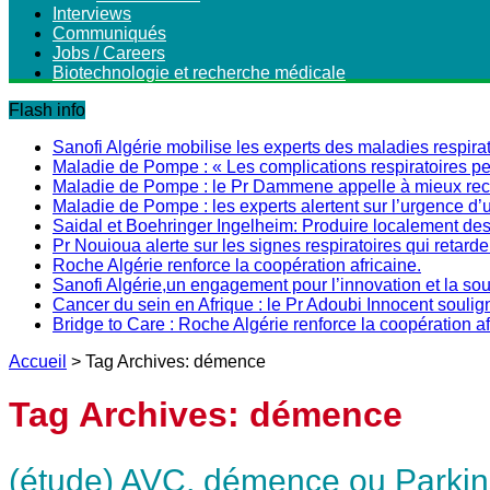
Interviews
Communiqués
Jobs / Careers
Biotechnologie et recherche médicale
Flash info
Sanofi Algérie mobilise les experts des maladies respirat
Maladie de Pompe : « Les complications respiratoires peu
Maladie de Pompe : le Pr Dammene appelle à mieux recon
Maladie de Pompe : les experts alertent sur l’urgence d’
Saidal et Boehringer Ingelheim: Produire localement des 
Pr Nouioua alerte sur les signes respiratoires qui retarde
Roche Algérie renforce la coopération africaine.
Sanofi Algérie,un engagement pour l’innovation et la s
Cancer du sein en Afrique : le Pr Adoubi Innocent soulig
Bridge to Care : Roche Algérie renforce la coopération a
Accueil
>
Tag Archives: démence
Tag Archives:
démence
(étude) AVC, démence ou Parkin