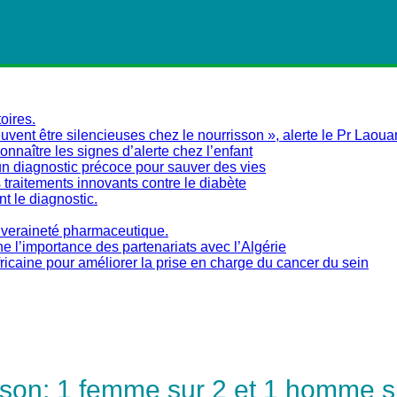
oires.
vent être silencieuses chez le nourrisson », alerte le Pr Laoua
naître les signes d’alerte chez l’enfant
un diagnostic précoce pour sauver des vies
traitements innovants contre le diabète
nt le diagnostic.
ouveraineté pharmaceutique.
ne l’importance des partenariats avec l’Algérie
fricaine pour améliorer la prise en charge du cancer du sein
son: 1 femme sur 2 et 1 homme su