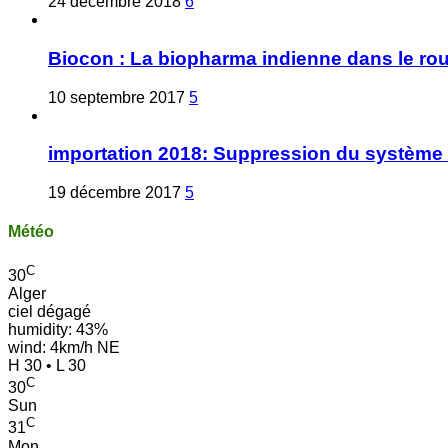
24 décembre 2018
6
Biocon : La biopharma indienne dans le ro
10 septembre 2017
5
importation 2018: Suppression du système 
19 décembre 2017
5
Météo
C
30
Alger
ciel dégagé
humidity: 43%
wind: 4km/h NE
H 30 • L 30
C
30
Sun
C
31
Mon