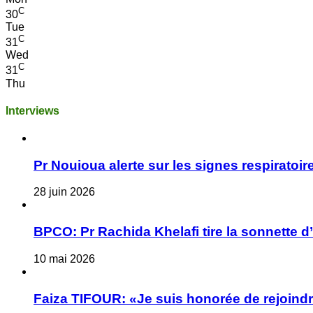
C
30
Tue
C
31
Wed
C
31
Thu
Interviews
Pr Nouioua alerte sur les signes respiratoire
28 juin 2026
BPCO: Pr Rachida Khelafi tire la sonnette d
10 mai 2026
Faiza TIFOUR: «Je suis honorée de rejoindre