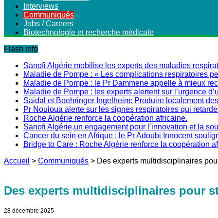
Interviews
Communiqués
Jobs / Careers
Biotechnologie et recherche médicale
Flash info
Sanofi Algérie mobilise les experts des maladies respirat
Maladie de Pompe : « Les complications respiratoires peu
Maladie de Pompe : le Pr Dammene appelle à mieux recon
Maladie de Pompe : les experts alertent sur l’urgence d’
Saidal et Boehringer Ingelheim: Produire localement des 
Pr Nouioua alerte sur les signes respiratoires qui retarde
Roche Algérie renforce la coopération africaine.
Sanofi Algérie,un engagement pour l’innovation et la s
Cancer du sein en Afrique : le Pr Adoubi Innocent soulig
Bridge to Care : Roche Algérie renforce la coopération a
Accueil
>
Communiqués
>
Des experts multidisciplinaires pou
Des experts multidisciplinaires pour s
28 décembre 2025