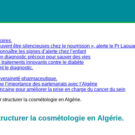
oires.
vent être silencieuses chez le nourrisson », alerte le Pr Laoua
naître les signes d’alerte chez l’enfant
un diagnostic précoce pour sauver des vies
traitements innovants contre le diabète
nt le diagnostic.
ouveraineté pharmaceutique.
ne l’importance des partenariats avec l’Algérie
fricaine pour améliorer la prise en charge du cancer du sein
r structurer la cosmétologie en Algérie.
tructurer la cosmétologie en Algérie.