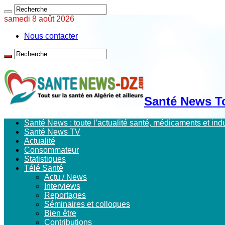
samedi 8 août 2026
Nous contacter
Santé News Tou
Santé News : toute l’actualité santé, médicaments et in
Santé News TV
Actualité
Consommateur
Statistiques
Télé Santé
Actu / News
Interviews
Reportages
Séminaires et colloques
Bien être
Contributions