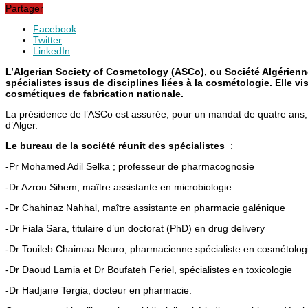
Partager
Facebook
Twitter
LinkedIn
L’Algerian Society of Cosmetology (ASCo), ou Société Algérienn
spécialistes issus de disciplines liées à la cosmétologie. Elle 
cosmétiques de fabrication nationale.
La présidence de l’ASCo est assurée, pour un mandat de quatre ans,
d’Alger.
Le bureau de la société réunit des spécialistes
:
-Pr Mohamed Adil Selka ; professeur de pharmacognosie
-Dr Azrou Sihem, maître assistante en microbiologie
-Dr Chahinaz Nahhal, maître assistante en pharmacie galénique
-Dr Fiala Sara, titulaire d’un doctorat (PhD) en drug delivery
-Dr Touileb Chaimaa Neuro, pharmacienne spécialiste en cosmétologi
-Dr Daoud Lamia et Dr Boufateh Feriel, spécialistes en toxicologie
-Dr Hadjane Tergia, docteur en pharmacie.