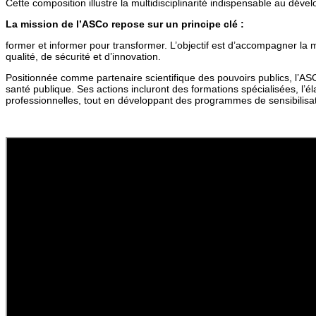
Cette composition illustre la multidisciplinarité indispensable au déve
La mission de l’ASCo repose sur un principe clé :
former et informer pour transformer. L’objectif est d’accompagner la
qualité, de sécurité et d’innovation.
Positionnée comme partenaire scientifique des pouvoirs publics, l’AS
santé publique. Ses actions incluront des formations spécialisées, l’é
professionnelles, tout en développant des programmes de sensibilisat