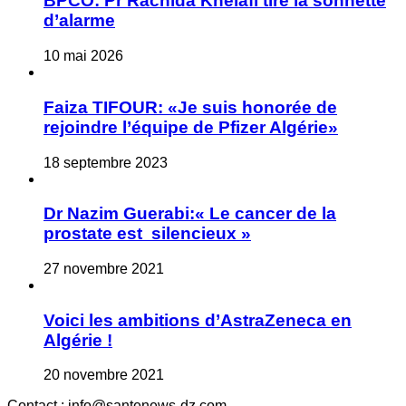
BPCO: Pr Rachida Khelafi tire la sonnette
d’alarme
10 mai 2026
Faiza TIFOUR: «Je suis honorée de
rejoindre l’équipe de Pfizer Algérie»
18 septembre 2023
Dr Nazim Guerabi:« Le cancer de la
prostate est silencieux »
27 novembre 2021
Voici les ambitions d’AstraZeneca en
Algérie !
20 novembre 2021
Contact : info@santenews-dz.com