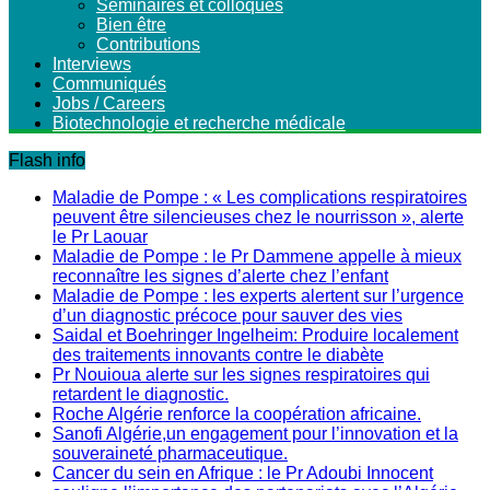
Séminaires et colloques
Bien être
Contributions
Interviews
Communiqués
Jobs / Careers
Biotechnologie et recherche médicale
Flash info
Maladie de Pompe : « Les complications respiratoires
peuvent être silencieuses chez le nourrisson », alerte
le Pr Laouar
Maladie de Pompe : le Pr Dammene appelle à mieux
reconnaître les signes d’alerte chez l’enfant
Maladie de Pompe : les experts alertent sur l’urgence
d’un diagnostic précoce pour sauver des vies
Saidal et Boehringer Ingelheim: Produire localement
des traitements innovants contre le diabète
Pr Nouioua alerte sur les signes respiratoires qui
retardent le diagnostic.
Roche Algérie renforce la coopération africaine.
Sanofi Algérie,un engagement pour l’innovation et la
souveraineté pharmaceutique.
Cancer du sein en Afrique : le Pr Adoubi Innocent