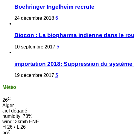
Boehringer Ingelheim recrute
24 décembre 2018
6
Biocon : La biopharma indienne dans le ro
10 septembre 2017
5
importation 2018: Suppression du système 
19 décembre 2017
5
Météo
C
26
Alger
ciel dégagé
humidity: 73%
wind: 3km/h ENE
H 26 • L 26
C
30