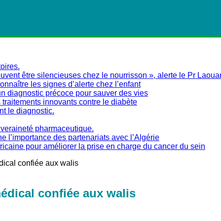
oires.
vent être silencieuses chez le nourrisson », alerte le Pr Laoua
naître les signes d’alerte chez l’enfant
un diagnostic précoce pour sauver des vies
traitements innovants contre le diabète
nt le diagnostic.
ouveraineté pharmaceutique.
ne l’importance des partenariats avec l’Algérie
fricaine pour améliorer la prise en charge du cancer du sein
ical confiée aux walis
édical confiée aux walis