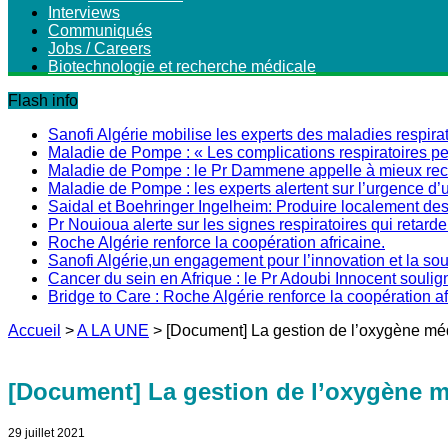
Interviews
Communiqués
Jobs / Careers
Biotechnologie et recherche médicale
Flash info
Sanofi Algérie mobilise les experts des maladies respirat
Maladie de Pompe : « Les complications respiratoires peu
Maladie de Pompe : le Pr Dammene appelle à mieux recon
Maladie de Pompe : les experts alertent sur l’urgence d’
Saidal et Boehringer Ingelheim: Produire localement des 
Pr Nouioua alerte sur les signes respiratoires qui retarde
Roche Algérie renforce la coopération africaine.
Sanofi Algérie,un engagement pour l’innovation et la s
Cancer du sein en Afrique : le Pr Adoubi Innocent soulig
Bridge to Care : Roche Algérie renforce la coopération a
Accueil
>
A LA UNE
>
[Document] La gestion de l’oxygène méd
[Document] La gestion de l’oxygène m
29 juillet 2021