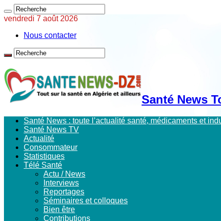
vendredi 7 août 2026
Nous contacter
Santé News Tou
Santé News : toute l’actualité santé, médicaments et in
Santé News TV
Actualité
Consommateur
Statistiques
Télé Santé
Actu / News
Interviews
Reportages
Séminaires et colloques
Bien être
Contributions