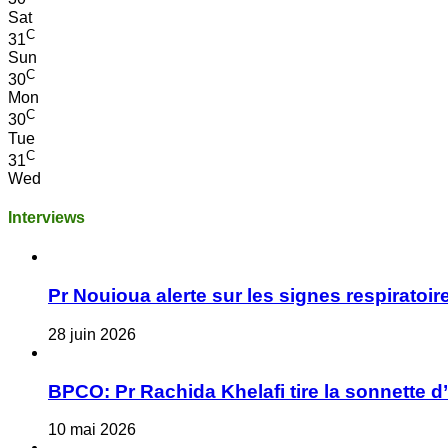
Sat
C
31
Sun
C
30
Mon
C
30
Tue
C
31
Wed
Interviews
Pr Nouioua alerte sur les signes respiratoire
28 juin 2026
BPCO: Pr Rachida Khelafi tire la sonnette d
10 mai 2026