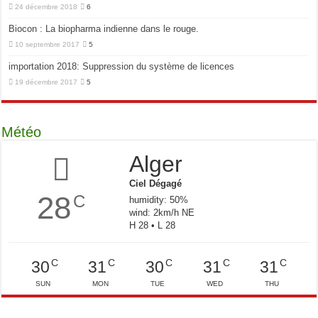
24 décembre 2018
6
Biocon : La biopharma indienne dans le rouge.
10 septembre 2017
5
importation 2018: Suppression du système de licences
19 décembre 2017
5
Météo
Alger
Ciel Dégagé
28
C
humidity: 50%
wind: 2km/h NE
H 28 • L 28
C
C
C
C
C
30
31
30
31
31
SUN
MON
TUE
WED
THU