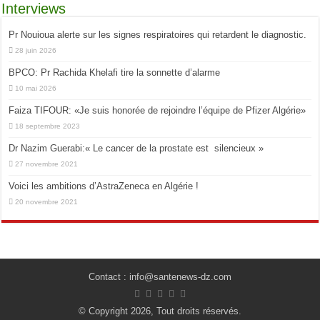
Interviews
Pr Nouioua alerte sur les signes respiratoires qui retardent le diagnostic.
28 juin 2026
BPCO: Pr Rachida Khelafi tire la sonnette d’alarme
10 mai 2026
Faiza TIFOUR: «Je suis honorée de rejoindre l’équipe de Pfizer Algérie»
18 septembre 2023
Dr Nazim Guerabi:« Le cancer de la prostate est silencieux »
27 novembre 2021
Voici les ambitions d’AstraZeneca en Algérie !
20 novembre 2021
Contact : info@santenews-dz.com
© Copyright 2026, Tout droits réservés.