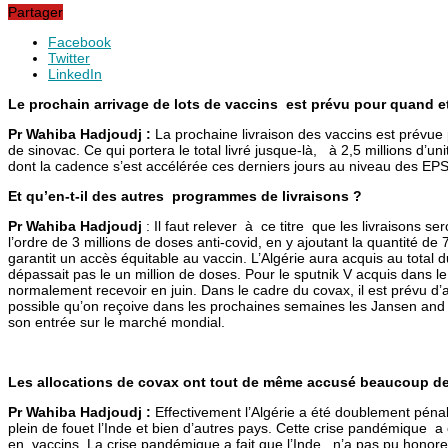
Partager
Facebook
Twitter
LinkedIn
Le prochain arrivage de lots de vaccins est prévu pour quand et
Pr Wahiba Hadjoudj :
La prochaine livraison des vaccins est prévu
de sinovac. Ce qui portera le total livré jusque-là, à 2,5 millions d
dont la cadence s’est accélérée ces derniers jours au niveau des EPS
Et qu’en-t-il des autres programmes de livraisons ?
Pr Wahiba Hadjoudj
: Il faut relever à ce titre que les livraisons 
l’ordre de 3 millions de doses anti-covid, en y ajoutant la quantité
garantit un accès équitable au vaccin. L’Algérie aura acquis au total d
dépassait pas le un million de doses. Pour le sputnik V acquis dans 
normalement recevoir en juin. Dans le cadre du covax, il est prévu d’a
possible qu’on reçoive dans les prochaines semaines les Jansen and J
son entrée sur le marché mondial.
Les allocations de covax ont tout de même accusé beaucoup de 
Pr Wahiba Hadjoudj :
Effectivement l’Algérie a été doublement pénali
plein de fouet l’Inde et bien d’autres pays. Cette crise pandémique 
en vaccins. La crise pandémique a fait que l’Inde n’a pas pu honore