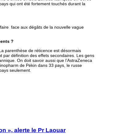
 pays qui ont été fortement touchés durant la
à faire face aux dégâts de la nouvelle vague
cents ?
t. La parenthèse de réticence est désormais
t par définition des effets secondaires. Les gens
tannique. On doit savoir aussi que l’AstraZeneca
 Sinopharm de Pékin dans 33 pays, le russe
 pays seulement.
n », alerte le Pr Laouar