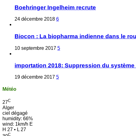
Boehringer Ingelheim recrute
24 décembre 2018
6
Biocon : La biopharma indienne dans le ro
10 septembre 2017
5
importation 2018: Suppression du système 
19 décembre 2017
5
Météo
C
27
Alger
ciel dégagé
humidity: 66%
wind: 1km/h E
H 27 • L 27
C