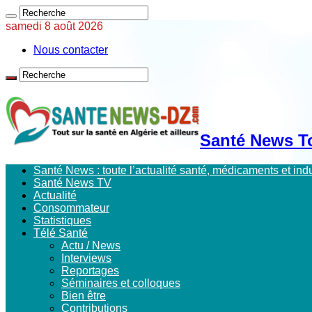
samedi 8 août 2026
Nous contacter
Santé News Tou
Santé News : toute l’actualité santé, médicaments et in
Santé News TV
Actualité
Consommateur
Statistiques
Télé Santé
Actu / News
Interviews
Reportages
Séminaires et colloques
Bien être
Contributions