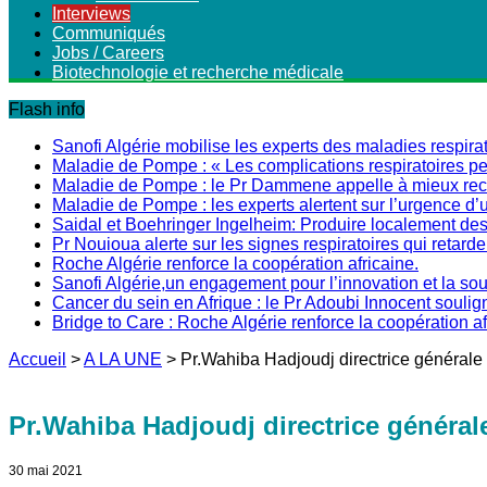
Interviews
Communiqués
Jobs / Careers
Biotechnologie et recherche médicale
Flash info
Sanofi Algérie mobilise les experts des maladies respirat
Maladie de Pompe : « Les complications respiratoires peu
Maladie de Pompe : le Pr Dammene appelle à mieux recon
Maladie de Pompe : les experts alertent sur l’urgence d’
Saidal et Boehringer Ingelheim: Produire localement des 
Pr Nouioua alerte sur les signes respiratoires qui retarde
Roche Algérie renforce la coopération africaine.
Sanofi Algérie,un engagement pour l’innovation et la s
Cancer du sein en Afrique : le Pr Adoubi Innocent soulig
Bridge to Care : Roche Algérie renforce la coopération a
Accueil
>
A LA UNE
>
Pr.Wahiba Hadjoudj directrice générale 
Pr.Wahiba Hadjoudj directrice général
30 mai 2021