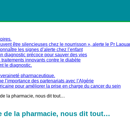
oires.
vent être silencieuses chez le nourrisson », alerte le Pr Laoua
naître les signes d’alerte chez l’enfant
un diagnostic précoce pour sauver des vies
traitements innovants contre le diabète
nt le diagnostic.
ouveraineté pharmaceutique.
ne l’importance des partenariats avec l’Algérie
fricaine pour améliorer la prise en charge du cancer du sein
de la pharmacie, nous dit tout…
e de la pharmacie, nous dit tout…