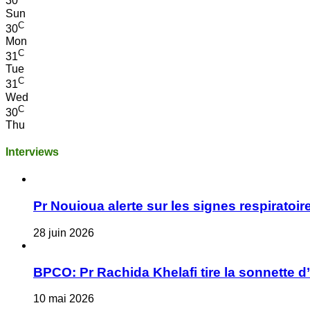
30
Sun
C
30
Mon
C
31
Tue
C
31
Wed
C
30
Thu
Interviews
Pr Nouioua alerte sur les signes respiratoire
28 juin 2026
BPCO: Pr Rachida Khelafi tire la sonnette d
10 mai 2026