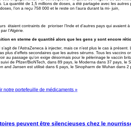
s. La quantité de 1,5 millions de doses, a été partagée avec les autres
doses, l’on a reçu 758 000 et le reste on l’aura durant la mi- juin,
rs étaient contraints de prioriser l’Inde et d’autres pays qui avaient 
par l’Algérie.
ition en sterme de quantité alors que les gens y sont encore réti
il s’agit de l’AstraZeneca à injecter, mais ce n’est plus le cas à présen
s plus d’effets secondaires que les autres sérums. Tous les vaccins on
avoir au passage qu’on exige désormais pour le pèlerinage le vaccin bri
st suivi de Pfizer/BioNTech, dans 89 pays, le Moderna dans 37 pays, le
sen and Jansen est utilisé dans 6 pays, le Sinopharm de Wuhan dans 2
ir notre portefeuille de médicaments »
oires peuvent être silencieuses chez le nourrisso