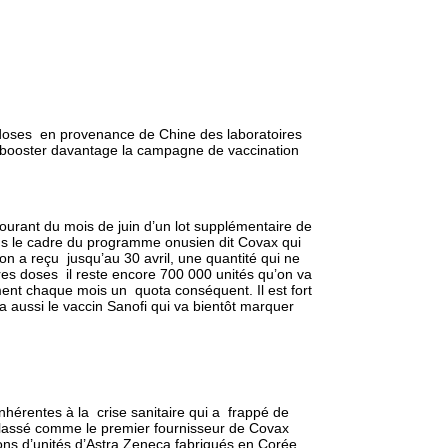
0 doses en provenance de Chine des laboratoires
ore booster davantage la campagne de vaccination
 courant du mois de juin d’un lot supplémentaire de
dans le cadre du programme onusien dit Covax qui
’on a reçu jusqu’au 30 avril, une quantité qui ne
res doses il reste encore 700 000 unités qu’on va
ement chaque mois un quota conséquent. Il est fort
 aussi le vaccin Sanofi qui va bientôt marquer
nhérentes à la crise sanitaire qui a frappé de
 classé comme le premier fournisseur de Covax
ons d’unités d’Astra Zeneca fabriqués en Corée