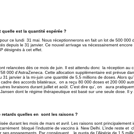
 quelle est la quantité espérée ?
e pour ce lundi 31 mai. Nous réceptionnerons en fait un lot de 500 00
’unités depuis le 31 janvier. Ce nouvel arrivage va nécessairement enc
P désignés à cet effet.
seront relancées dès ce mois de juin. Il est attendu donc la réception au
 de 758 000 d’AstraZeneca. Cette allocation supplémentaire est prévue 
u 31 janvier à la mi-juin une quantité de 5,5 millions de doses. Alors qu
le cadre des accords bilatéraux, on a reçu 80 000 doses et 200 000 aut
utres livraisons durant juillet et août. C’est dire qu’, on aura pratiqu
ansen dont le régime thérapeutique est basé sur une seule dose. Il y a
retards quelles en sont les raisons ?
sée durant les mois de mars et avril. Les raisons sont principalement i
a carrément bloqué l’industrie de vaccins à New Delhi. L’inde reste et
r ses engagements. Par conséquent, le quota de l’Algérie de 1,5 milli