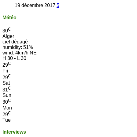
19 décembre 2017
5
Météo
C
30
Alger
ciel dégagé
humidity: 51%
wind: 4km/h NE
H 30 • L 30
C
29
Fri
C
29
Sat
C
31
Sun
C
30
Mon
C
29
Tue
Interviews