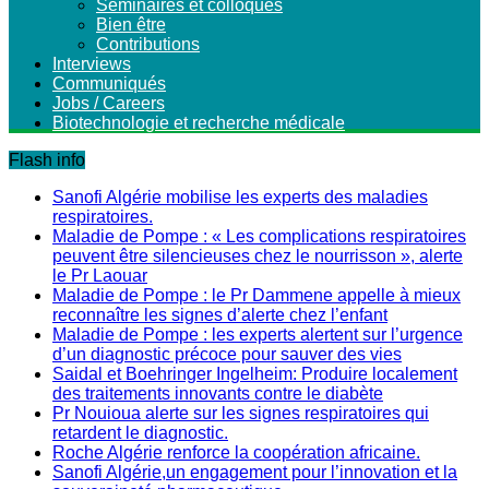
Séminaires et colloques
Bien être
Contributions
Interviews
Communiqués
Jobs / Careers
Biotechnologie et recherche médicale
Flash info
Sanofi Algérie mobilise les experts des maladies
respiratoires.
Maladie de Pompe : « Les complications respiratoires
peuvent être silencieuses chez le nourrisson », alerte
le Pr Laouar
Maladie de Pompe : le Pr Dammene appelle à mieux
reconnaître les signes d’alerte chez l’enfant
Maladie de Pompe : les experts alertent sur l’urgence
d’un diagnostic précoce pour sauver des vies
Saidal et Boehringer Ingelheim: Produire localement
des traitements innovants contre le diabète
Pr Nouioua alerte sur les signes respiratoires qui
retardent le diagnostic.
Roche Algérie renforce la coopération africaine.
Sanofi Algérie,un engagement pour l’innovation et la