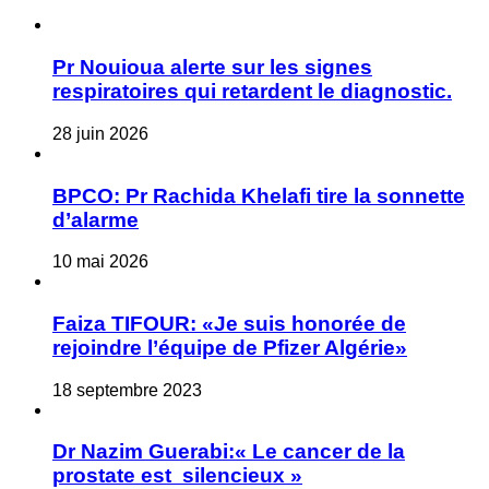
Pr Nouioua alerte sur les signes
respiratoires qui retardent le diagnostic.
28 juin 2026
BPCO: Pr Rachida Khelafi tire la sonnette
d’alarme
10 mai 2026
Faiza TIFOUR: «Je suis honorée de
rejoindre l’équipe de Pfizer Algérie»
18 septembre 2023
Dr Nazim Guerabi:« Le cancer de la
prostate est silencieux »