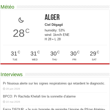
Météo
Alger
Ciel Dégagé
28
C
humidity: 53%
wind: 1km/h ENE
H 28 • L 28
C
C
C
C
C
31
31
30
30
29
TUE
WED
THU
FRI
SAT
Interviews
Pr Nouioua alerte sur les signes respiratoires qui retardent le diagnostic.
28 juin 2026
BPCO: Pr Rachida Khelafi tire la sonnette d’alarme
10 mai 2026
Faiza TIFOUR: «Je suis honorée de rejoindre l’équipe de Pfizer Algérie»