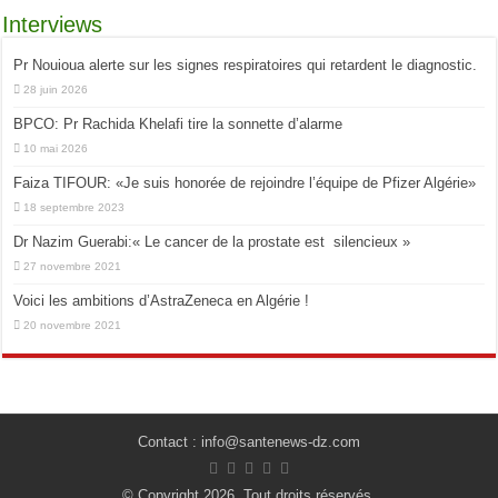
Interviews
Pr Nouioua alerte sur les signes respiratoires qui retardent le diagnostic.
28 juin 2026
BPCO: Pr Rachida Khelafi tire la sonnette d’alarme
10 mai 2026
Faiza TIFOUR: «Je suis honorée de rejoindre l’équipe de Pfizer Algérie»
18 septembre 2023
Dr Nazim Guerabi:« Le cancer de la prostate est silencieux »
27 novembre 2021
Voici les ambitions d’AstraZeneca en Algérie !
20 novembre 2021
Contact : info@santenews-dz.com
© Copyright 2026, Tout droits réservés.