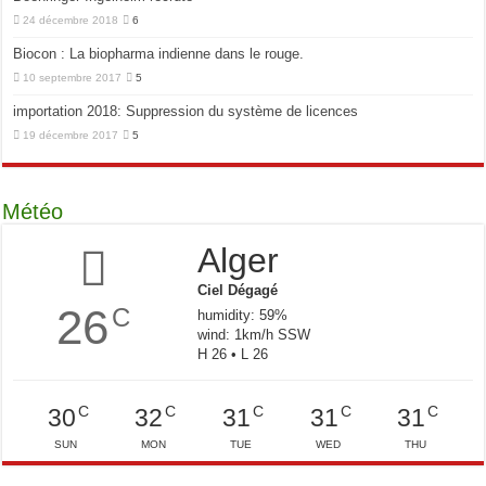
24 décembre 2018
6
Biocon : La biopharma indienne dans le rouge.
10 septembre 2017
5
importation 2018: Suppression du système de licences
19 décembre 2017
5
Météo
Alger
Ciel Dégagé
26
C
humidity: 59%
wind: 1km/h SSW
H 26 • L 26
C
C
C
C
C
30
32
31
31
31
SUN
MON
TUE
WED
THU