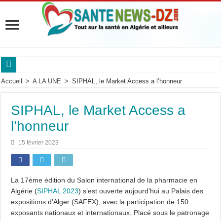
Sanofi Algérie mobilise les experts des maladies respiratoires.
Accueil
>
A LA UNE
>
SIPHAL, le Market Access a l’honneur
Maladie de Pompe : « Les complications respiratoires peuvent être silencieuses ch
SIPHAL, le Market Access a
Maladie de Pompe : le Pr Dammene appelle à mieux reconnaître les signes d’alert
l’honneur
Maladie de Pompe : les experts alertent sur l’urgence d’un diagnostic précoce po
15 février 2023
Saidal et Boehringer Ingelheim: Produire localement des traitements innovants co
Pr Nouioua alerte sur les signes respiratoires qui retardent le diagnostic.
Roche Algérie renforce la coopération africaine.
La 17ème édition du Salon international de la pharmacie en
Sanofi Algérie,un engagement pour l’innovation et la souveraineté pharmaceutiq
Algérie (
SIPHAL 2023
) s’est ouverte aujourd’hui au Palais des
expositions d’Alger (SAFEX), avec la participation de 150
Cancer du sein en Afrique : le Pr Adoubi Innocent souligne l’importance des parte
exposants nationaux et internationaux. Placé sous le patronage