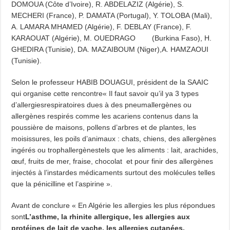
DOMOUA (Côte d’Ivoire), R. ABDELAZIZ (Algérie), S.
MECHERI (France), P. DAMATA (Portugal), Y. TOLOBA (Mali),
A. LAMARA MHAMED (Algérie), F. DEBLAY (France), F.
KARAOUAT (Algérie), M. OUEDRAGO (Burkina Faso), H.
GHEDIRA (Tunisie), DA. MAZAIBOUM (Niger),A. HAMZAOUI
(Tunisie).
Selon le professeur HABIB DOUAGUI, président de la SAAIC
qui organise cette rencontre« Il faut savoir qu’il ya 3 types
d’allergiesrespiratoires dues à des pneumallergènes ou
allergènes respirés comme les acariens contenus dans la
poussière de maisons, pollens d’arbres et de plantes, les
moisissures, les poils d’animaux : chats, chiens, des allergènes
ingérés ou trophallergènestels que les aliments : lait, arachides,
œuf, fruits de mer, fraise, chocolat et pour finir des allergènes
injectés à l’instardes médicaments surtout des molécules telles
que la pénicilline et l’aspirine ».
Avant de conclure « En Algérie les allergies les plus répondues
sont
L’asthme, la rhinite allergique, les allergies aux
protéines de lait de vache, les allergies cutanées,