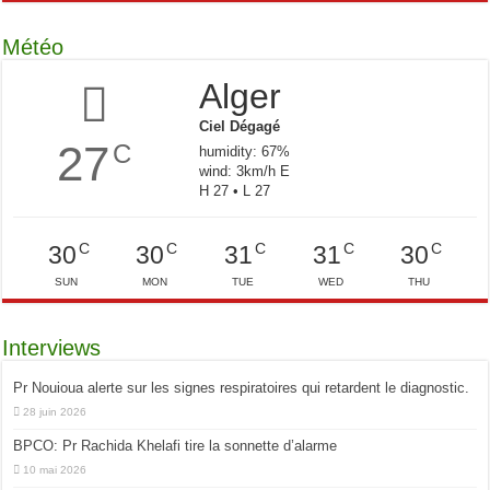
Météo
Alger
Ciel Dégagé
27
C
humidity: 67%
wind: 3km/h E
H 27 • L 27
C
C
C
C
C
30
30
31
31
30
SUN
MON
TUE
WED
THU
Interviews
Pr Nouioua alerte sur les signes respiratoires qui retardent le diagnostic.
28 juin 2026
BPCO: Pr Rachida Khelafi tire la sonnette d’alarme
10 mai 2026