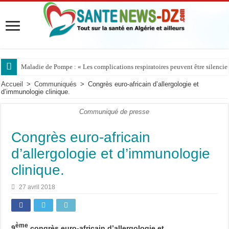
Maladie de Pompe : « Les complications respiratoires peuvent être silencieus
Accueil
>
Communiqués
>
Congrès euro-africain d’allergologie et
d’immunologie clinique.
Communiqué de presse
Congrès euro-africain
d’allergologie et d’immunologie
clinique.
27 avril 2018
ème
9
congrès euro-africain d’allergologie et