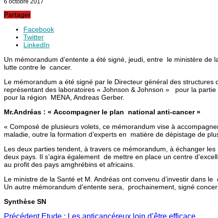
6 octobre 2017
Partager
Facebook
Twitter
LinkedIn
Un mémorandum d’entente a été signé, jeudi, entre le ministère de la
lutte contre le cancer.
Le mémorandum a été signé par le Directeur général des structures d
représentant des laboratoires « Johnson & Johnson » pour la partie 
pour la région MENA, Andreas Gerber.
Mr.Andréas : « Accompagner le plan national anti-cancer »
« Composé de plusieurs volets, ce mémorandum vise à accompagner le
maladie, outre la formation d’experts en matière de dépistage de plus
Les deux parties tendent, à travers ce mémorandum, à échanger les 
deux pays. Il s’agira également de mettre en place un centre d’excell
au profit des pays amghrébins et africains.
Le ministre de la Santé et M. Andréas ont convenu d’investir dans l
Un autre mémorandum d’entente sera, prochainement, signé concernan
Synthèse SN
Précédent
Etude : Les anticancéreux loin d’être efficace.