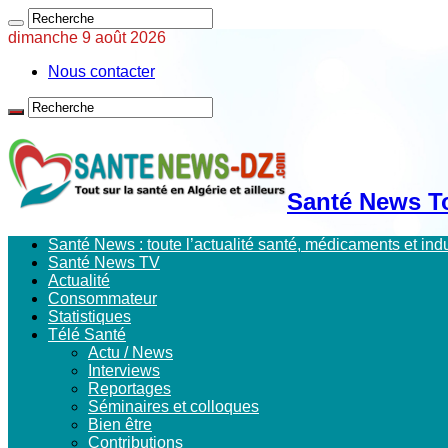
dimanche 9 août 2026
Nous contacter
Santé News Tou
Santé News : toute l’actualité santé, médicaments et in
Santé News TV
Actualité
Consommateur
Statistiques
Télé Santé
Actu / News
Interviews
Reportages
Séminaires et colloques
Bien être
Contributions