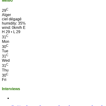
Météo
C
29
Alger
ciel dégagé
humidity: 35%
wind: 0km/h E
H 29 • L 29
C
31
Mon
C
30
Tue
C
31
Wed
C
31
Thu
C
30
Fri
Interviews