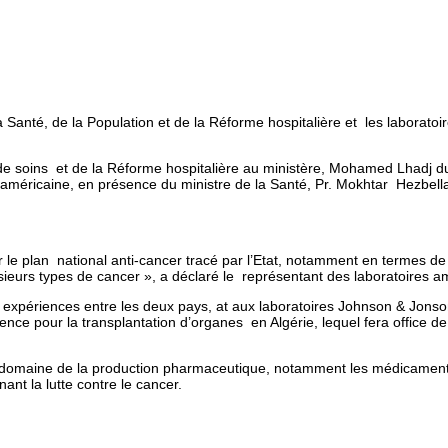
 Santé, de la Population et de la Réforme hospitalière et les laborat
e soins et de la Réforme hospitalière au ministère, Mohamed Lhadj du
américaine, en présence du ministre de la Santé, Pr. Mokhtar Hezbellao
 plan national anti-cancer tracé par l’Etat, notamment en termes de 
ieurs types de cancer », a déclaré le représentant des laboratoires am
expériences entre les deux pays, at aux laboratoires Johnson & Jons
ence pour la transplantation d’organes en Algérie, lequel fera office d
e domaine de la production pharmaceutique, notamment les médicaments 
t la lutte contre le cancer.