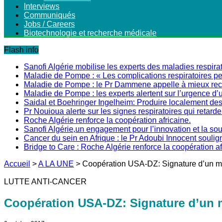
Interviews
Communiqués
Jobs / Careers
Biotechnologie et recherche médicale
Flash info
Sanofi Algérie mobilise les experts des maladies respirat
Maladie de Pompe : « Les complications respiratoires peu
Maladie de Pompe : le Pr Dammene appelle à mieux recon
Maladie de Pompe : les experts alertent sur l’urgence d’
Saidal et Boehringer Ingelheim: Produire localement des 
Pr Nouioua alerte sur les signes respiratoires qui retarde
Roche Algérie renforce la coopération africaine.
Sanofi Algérie,un engagement pour l’innovation et la s
Cancer du sein en Afrique : le Pr Adoubi Innocent soulig
Bridge to Care : Roche Algérie renforce la coopération a
Accueil
>
A LA UNE
>
Coopération USA-DZ: Signature d’un
LUTTE ANTI-CANCER
Coopération USA-DZ: Signature d’u