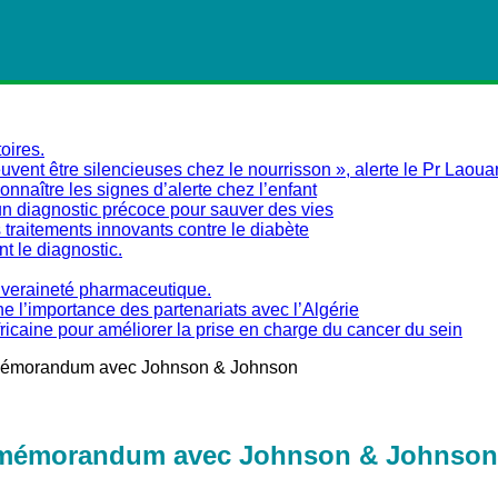
oires.
vent être silencieuses chez le nourrisson », alerte le Pr Laoua
naître les signes d’alerte chez l’enfant
un diagnostic précoce pour sauver des vies
traitements innovants contre le diabète
nt le diagnostic.
ouveraineté pharmaceutique.
ne l’importance des partenariats avec l’Algérie
fricaine pour améliorer la prise en charge du cancer du sein
 mémorandum avec Johnson & Johnson
n mémorandum avec Johnson & Johnson