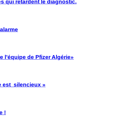
s qui retardent le diagnostic.
’alarme
 l’équipe de Pfizer Algérie»
 est silencieux »
e !