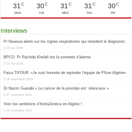
C
C
C
C
C
31
30
31
31
30
MON
TUE
WED
THU
FRI
Interviews
Pr Nouioua alerte sur les signes respiratoires qui retardent le diagnostic.
28 juin 2026
BPCO: Pr Rachida Khelafi tire la sonnette d’alarme
10 mai 2026
Faiza TIFOUR: «Je suis honorée de rejoindre l’équipe de Pfizer Algérie»
18 septembre 2023
Dr Nazim Guerabi:« Le cancer de la prostate est silencieux »
27 novembre 2021
Voici les ambitions d’AstraZeneca en Algérie !
20 novembre 2021