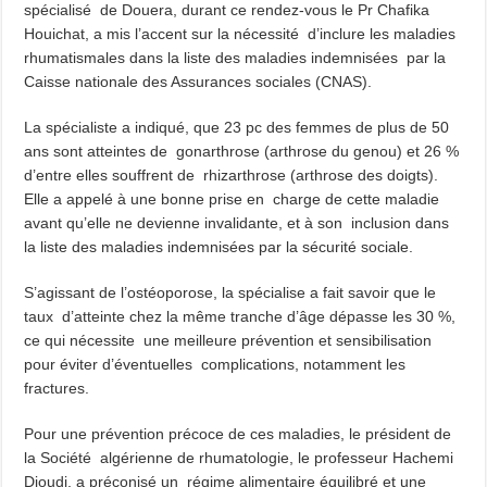
Bridge to Care : Roche Algérie renforce la coopération africaine pour améliorer l
spécialisé de Douera, durant ce rendez-vous le Pr Chafika
Houichat, a mis l’accent sur la nécessité d’inclure les maladies
rhumatismales dans la liste des maladies indemnisées par la
Caisse nationale des Assurances sociales (CNAS).
La spécialiste a indiqué, que 23 pc des femmes de plus de 50
ans sont atteintes de gonarthrose (arthrose du genou) et 26 %
d’entre elles souffrent de rhizarthrose (arthrose des doigts).
Elle a appelé à une bonne prise en charge de cette maladie
avant qu’elle ne devienne invalidante, et à son inclusion dans
la liste des maladies indemnisées par la sécurité sociale.
S’agissant de l’ostéoporose, la spécialise a fait savoir que le
taux d’atteinte chez la même tranche d’âge dépasse les 30 %,
ce qui nécessite une meilleure prévention et sensibilisation
pour éviter d’éventuelles complications, notamment les
fractures.
Pour une prévention précoce de ces maladies, le président de
la Société algérienne de rhumatologie, le professeur Hachemi
Djoudi, a préconisé un régime alimentaire équilibré et une