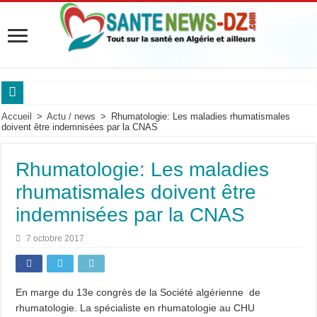
Sanofi Algérie mobilise les experts des maladies respiratoires.
Accueil
>
Actu / news
>
Rhumatologie: Les maladies rhumatismales
doivent être indemnisées par la CNAS
Maladie de Pompe : « Les complications respiratoires peuvent être silencieuses ch
Maladie de Pompe : le Pr Dammene appelle à mieux reconnaître les signes d’alert
Rhumatologie: Les maladies
Maladie de Pompe : les experts alertent sur l’urgence d’un diagnostic précoce po
rhumatismales doivent être
Saidal et Boehringer Ingelheim: Produire localement des traitements innovants co
indemnisées par la CNAS
Pr Nouioua alerte sur les signes respiratoires qui retardent le diagnostic.
7 octobre 2017
Roche Algérie renforce la coopération africaine.
Sanofi Algérie,un engagement pour l’innovation et la souveraineté pharmaceutiq
En marge du 13e congrès de la Société algérienne de
Cancer du sein en Afrique : le Pr Adoubi Innocent souligne l’importance des parte
rhumatologie. La spécialiste en rhumatologie au CHU