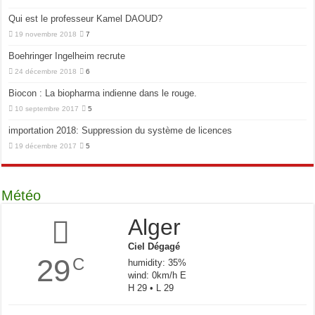
Qui est le professeur Kamel DAOUD?
19 novembre 2018
7
Boehringer Ingelheim recrute
24 décembre 2018
6
Biocon : La biopharma indienne dans le rouge.
10 septembre 2017
5
importation 2018: Suppression du système de licences
19 décembre 2017
5
Météo
Alger
Ciel Dégagé
29
C
humidity: 35%
wind: 0km/h E
H 29 • L 29