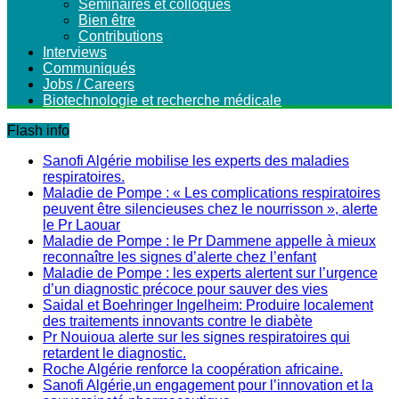
Séminaires et colloques
Bien être
Contributions
Interviews
Communiqués
Jobs / Careers
Biotechnologie et recherche médicale
Flash info
Sanofi Algérie mobilise les experts des maladies
respiratoires.
Maladie de Pompe : « Les complications respiratoires
peuvent être silencieuses chez le nourrisson », alerte
le Pr Laouar
Maladie de Pompe : le Pr Dammene appelle à mieux
reconnaître les signes d’alerte chez l’enfant
Maladie de Pompe : les experts alertent sur l’urgence
d’un diagnostic précoce pour sauver des vies
Saidal et Boehringer Ingelheim: Produire localement
des traitements innovants contre le diabète
Pr Nouioua alerte sur les signes respiratoires qui
retardent le diagnostic.
Roche Algérie renforce la coopération africaine.
Sanofi Algérie,un engagement pour l’innovation et la