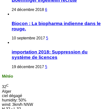
Boehringer Ingelheim recrute
24 décembre 2018
6
Biocon : La biopharma indienne dans le
rouge.
10 septembre 2017
5
importation 2018: Suppression du
système de licences
19 décembre 2017
5
Météo
C
32
Alger
ciel dégagé
humidity: 50%
wind: 3km/h NNW
H 32 • L 32