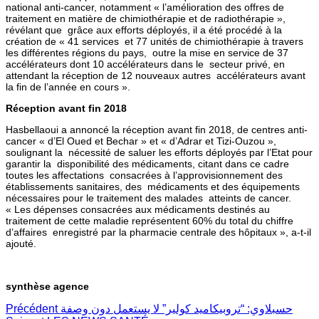
national anti-cancer, notamment « l’amélioration des offres de
traitement en matière de chimiothérapie et de radiothérapie »,
révélant que grâce aux efforts déployés, il a été procédé à la
création de « 41 services et 77 unités de chimiothérapie à travers
les différentes régions du pays, outre la mise en service de 37
accélérateurs dont 10 accélérateurs dans le secteur privé, en
attendant la réception de 12 nouveaux autres accélérateurs avant
la fin de l’année en cours ».
Réception avant fin 2018
Hasbellaoui a annoncé la réception avant fin 2018, de centres anti-
cancer « d’El Oued et Bechar » et « d’Adrar et Tizi-Ouzou »,
soulignant la nécessité de saluer les efforts déployés par l’Etat pour
garantir la disponibilité des médicaments, citant dans ce cadre
toutes les affectations consacrées à l’approvisionnement des
établissements sanitaires, des médicaments et des équipements
nécessaires pour le traitement des malades atteints de cancer.
« Les dépenses consacrées aux médicaments destinés au
traitement de cette maladie représentent 60% du total du chiffre
d’affaires enregistré par la pharmacie centrale des hôpitaux », a-t-il
ajouté.
synthèse agence
Précédent
حسبلاوي: “تروبيكاميد كولير” لا يستعمل دون وصفة