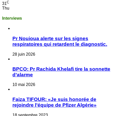
C
31
Thu
Interviews
Pr Nouioua alerte sur les signes
respiratoires qui retardent le diagnostic.
28 juin 2026
BPCO: Pr Rachida Khelafi tire la sonnette
d’alarme
10 mai 2026
Faiza TIFOUR: «Je suis honorée de
rejoindre l’équipe de Pfizer Algérie»
18 septembre 2023