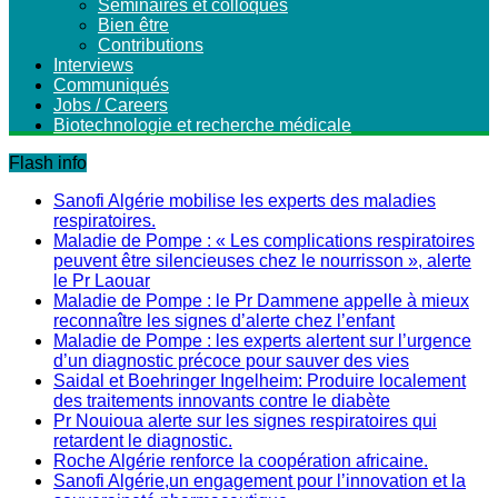
Séminaires et colloques
Bien être
Contributions
Interviews
Communiqués
Jobs / Careers
Biotechnologie et recherche médicale
Flash info
Sanofi Algérie mobilise les experts des maladies
respiratoires.
Maladie de Pompe : « Les complications respiratoires
peuvent être silencieuses chez le nourrisson », alerte
le Pr Laouar
Maladie de Pompe : le Pr Dammene appelle à mieux
reconnaître les signes d’alerte chez l’enfant
Maladie de Pompe : les experts alertent sur l’urgence
d’un diagnostic précoce pour sauver des vies
Saidal et Boehringer Ingelheim: Produire localement
des traitements innovants contre le diabète
Pr Nouioua alerte sur les signes respiratoires qui
retardent le diagnostic.
Roche Algérie renforce la coopération africaine.
Sanofi Algérie,un engagement pour l’innovation et la