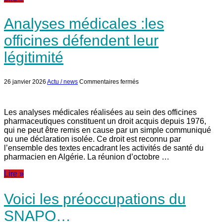
décret
Analyses médicales :les
officines défendent leur
légitimité
sur
26 janvier 2026
Actu / news
Commentaires fermés
Analyses
médicales
:les
officines
Les analyses médicales réalisées au sein des officines
défendent
pharmaceutiques constituent un droit acquis depuis 1976,
leur
qui ne peut être remis en cause par un simple communiqué
légitimité
ou une déclaration isolée. Ce droit est reconnu par
l’ensemble des textes encadrant les activités de santé du
pharmacien en Algérie. La réunion d’octobre …
Lire »
Voici les préoccupations du
SNAPO…