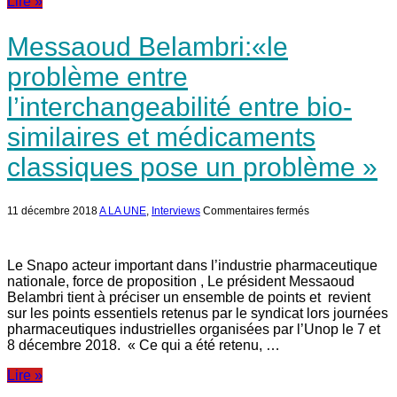
Lire »
Messaoud Belambri:«le
problème entre
l’interchangeabilité entre bio-
similaires et médicaments
classiques pose un problème »
sur
11 décembre 2018
A LA UNE
,
Interviews
Commentaires fermés
Messaoud
Belambri:«le
problème
entre
Le Snapo acteur important dans l’industrie pharmaceutique
l’interchangeabilit
nationale, force de proposition , Le président Messaoud
entre
Belambri tient à préciser un ensemble de points et revient
bio-
similaires
sur les points essentiels retenus par le syndicat lors journées
et
pharmaceutiques industrielles organisées par l’Unop le 7 et
médicaments
8 décembre 2018. « Ce qui a été retenu, …
classiques
pose
un
Lire »
problème »