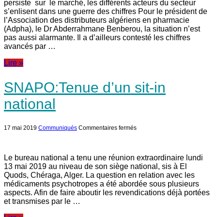
persiste sur le marché, les différents acteurs du secteur
s’enlisent dans une guerre des chiffres Pour le président de
l’Association des distributeurs algériens en pharmacie
(Adpha), le Dr Abderrahmane Benberou, la situation n’est
pas aussi alarmante. Il a d’ailleurs contesté les chiffres
avancés par …
Lire »
SNAPO:Tenue d’un sit-in
national
sur
17 mai 2019
Communiqués
Commentaires fermés
SNAPO:Tenue
d’un
sit-
in
Le bureau national a tenu une réunion extraordinaire lundi
national
13 mai 2019 au niveau de son siège national, sis à El
Quods, Chéraga, Alger. La question en relation avec les
médicaments psychotropes a été abordée sous plusieurs
aspects. Afin de faire aboutir les revendications déjà portées
et transmises par le …