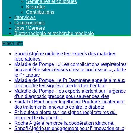
Séminaires et colloques
Bien être
Contributions
Interviews
Communiqués
Jobs / Careers
Biotechnologie et recherche médicale
Flash info
Sanofi Algérie mobilise les experts des maladies
respiratoires.
Maladie de Pompe : « Les complications respiratoires
peuvent être silencieuses chez le nourrisson », alerte
le Pr Laouar
Maladie de Pompe : le Pr Dammene appelle à mieux
reconnaître les signes d’alerte chez l’enfant
Maladie de Pompe : les experts alertent sur l’urgence
d’un diagnostic précoce pour sauver des vies
Saidal et Boehringer Ingelheim: Produire localement
des traitements innovants contre le diabète
Pr Nouioua alerte sur les signes respiratoires qui
retardent le diagnostic.
Roche Algérie renforce la coopération africaine.
Sanofi Algérie,un engagement pour l’innovation et la