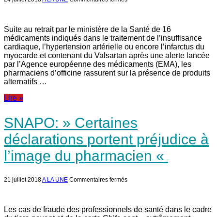
Snapo:
« d’autres
Valsartans
peuvent
Suite au retrait par le ministère de la Santé de 16
être
médicaments indiqués dans le traitement de l’insuffisance
indiqués »
cardiaque, l’hypertension artérielle ou encore l’infarctus du
myocarde et contenant du Valsartan après une alerte lancée
par l’Agence européenne des médicaments (EMA), les
pharmaciens d’officine rassurent sur la présence de produits
alternatifs …
Lire »
SNAPO: » Certaines
déclarations portent préjudice à
l’image du pharmacien «
sur
21 juillet 2018
A LA UNE
Commentaires fermés
SNAPO: »
Certaines
déclarations
portent
Les cas de fraude des professionnels de santé dans le cadre
préjudice