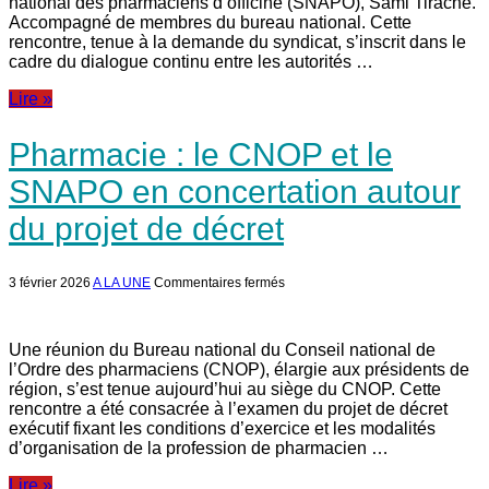
national des pharmaciens d’officine (SNAPO), Sami Tirache.
le
ministère
Accompagné de membres du bureau national. Cette
et
rencontre, tenue à la demande du syndicat, s’inscrit dans le
les
cadre du dialogue continu entre les autorités …
pharmaciens
privés
Lire »
Pharmacie : le CNOP et le
SNAPO en concertation autour
du projet de décret
sur
3 février 2026
A LA UNE
Commentaires fermés
Pharmacie
:
le
CNOP
Une réunion du Bureau national du Conseil national de
et
l’Ordre des pharmaciens (CNOP), élargie aux présidents de
le
région, s’est tenue aujourd’hui au siège du CNOP. Cette
SNAPO
en
rencontre a été consacrée à l’examen du projet de décret
concertation
exécutif fixant les conditions d’exercice et les modalités
autour
d’organisation de la profession de pharmacien …
du
projet
de
Lire »