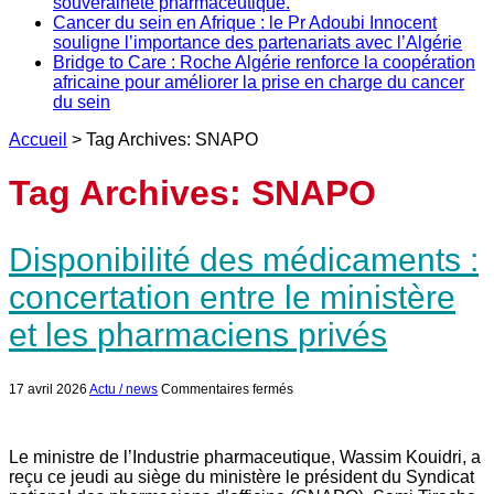
souveraineté pharmaceutique.
Cancer du sein en Afrique : le Pr Adoubi Innocent
souligne l’importance des partenariats avec l’Algérie
Bridge to Care : Roche Algérie renforce la coopération
africaine pour améliorer la prise en charge du cancer
du sein
Accueil
>
Tag Archives: SNAPO
Tag Archives:
SNAPO
Disponibilité des médicaments :
concertation entre le ministère
et les pharmaciens privés
sur
17 avril 2026
Actu / news
Commentaires fermés
Disponibilité
des
médicaments
:
Le ministre de l’Industrie pharmaceutique, Wassim Kouidri, a
concertation
reçu ce jeudi au siège du ministère le président du Syndicat
entre