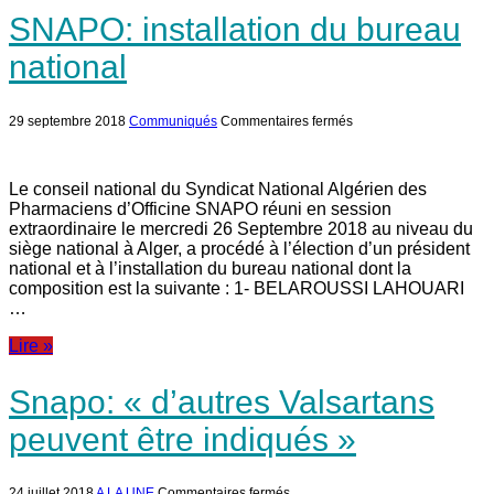
SNAPO: installation du bureau
national
sur
29 septembre 2018
Communiqués
Commentaires fermés
SNAPO:
installation
du
bureau
Le conseil national du Syndicat National Algérien des
national
Pharmaciens d’Officine SNAPO réuni en session
extraordinaire le mercredi 26 Septembre 2018 au niveau du
siège national à Alger, a procédé à l’élection d’un président
national et à l’installation du bureau national dont la
composition est la suivante : 1- BELAROUSSI LAHOUARI
…
Lire »
Snapo: « d’autres Valsartans
peuvent être indiqués »
sur
24 juillet 2018
A LA UNE
Commentaires fermés