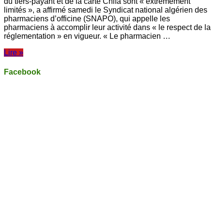
du tiers-payant et de la carte Chifa sont « extrêmement
à
limités », a affirmé samedi le Syndicat national algérien des
l’image
du
pharmaciens d’officine (SNAPO), qui appelle les
pharmacien
pharmaciens à accomplir leur activité dans « le respect de la
«
réglementation » en vigueur. « Le pharmacien …
Lire »
Facebook