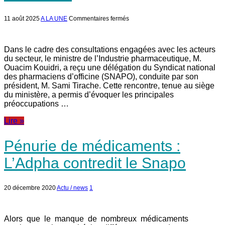
sur
11 août 2025
A LA UNE
Commentaires fermés
Voici
les
préoccupations
du
Dans le cadre des consultations engagées avec les acteurs
SNAPO…
du secteur, le ministre de l’Industrie pharmaceutique, M.
Ouacim Kouidri, a reçu une délégation du Syndicat national
des pharmaciens d’officine (SNAPO), conduite par son
président, M. Sami Tirache. Cette rencontre, tenue au siège
du ministère, a permis d’évoquer les principales
préoccupations …
Lire »
Pénurie de médicaments :
L’Adpha contredit le Snapo
20 décembre 2020
Actu / news
1
Alors que le manque de nombreux médicaments