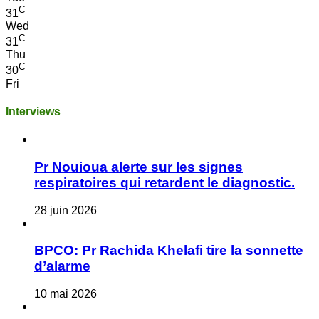
C
31
Wed
C
31
Thu
C
30
Fri
Interviews
Pr Nouioua alerte sur les signes
respiratoires qui retardent le diagnostic.
28 juin 2026
BPCO: Pr Rachida Khelafi tire la sonnette
d’alarme
10 mai 2026