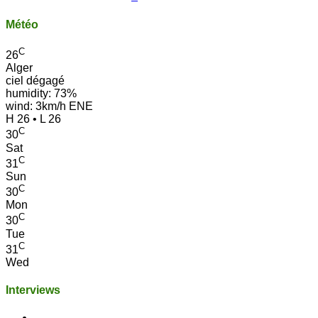
Météo
C
26
Alger
ciel dégagé
humidity: 73%
wind: 3km/h ENE
H 26 • L 26
C
30
Sat
C
31
Sun
C
30
Mon
C
30
Tue
C
31
Wed
Interviews