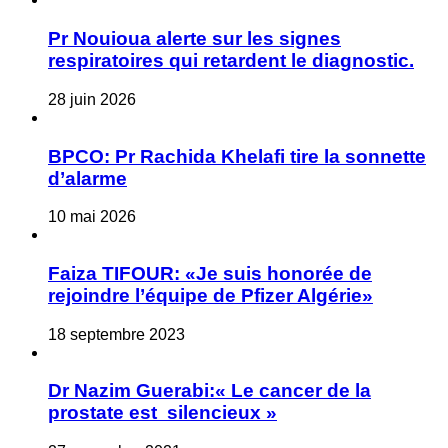
Pr Nouioua alerte sur les signes
respiratoires qui retardent le diagnostic.
28 juin 2026
BPCO: Pr Rachida Khelafi tire la sonnette
d’alarme
10 mai 2026
Faiza TIFOUR: «Je suis honorée de
rejoindre l’équipe de Pfizer Algérie»
18 septembre 2023
Dr Nazim Guerabi:« Le cancer de la
prostate est silencieux »