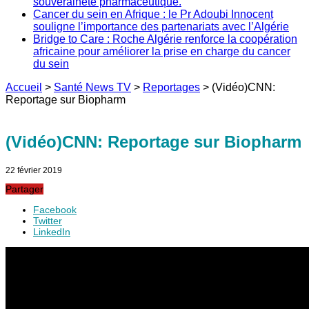
souveraineté pharmaceutique.
Cancer du sein en Afrique : le Pr Adoubi Innocent
souligne l’importance des partenariats avec l’Algérie
Bridge to Care : Roche Algérie renforce la coopération
africaine pour améliorer la prise en charge du cancer
du sein
Accueil
>
Santé News TV
>
Reportages
>
(Vidéo)CNN:
Reportage sur Biopharm
(Vidéo)CNN: Reportage sur Biopharm
22 février 2019
Partager
Facebook
Twitter
LinkedIn