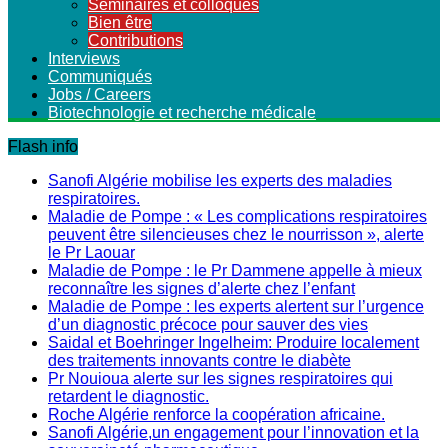
Séminaires et colloques
Bien être
Contributions
Interviews
Communiqués
Jobs / Careers
Biotechnologie et recherche médicale
Flash info
Sanofi Algérie mobilise les experts des maladies
respiratoires.
Maladie de Pompe : « Les complications respiratoires
peuvent être silencieuses chez le nourrisson », alerte
le Pr Laouar
Maladie de Pompe : le Pr Dammene appelle à mieux
reconnaître les signes d’alerte chez l’enfant
Maladie de Pompe : les experts alertent sur l’urgence
d’un diagnostic précoce pour sauver des vies
Saidal et Boehringer Ingelheim: Produire localement
des traitements innovants contre le diabète
Pr Nouioua alerte sur les signes respiratoires qui
retardent le diagnostic.
Roche Algérie renforce la coopération africaine.
Sanofi Algérie,un engagement pour l’innovation et la