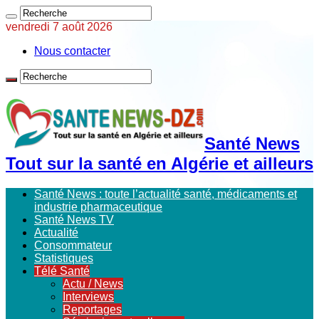
vendredi 7 août 2026
Nous contacter
Santé News
Tout sur la santé en Algérie et ailleurs
Santé News : toute l’actualité santé, médicaments et
industrie pharmaceutique
Santé News TV
Actualité
Consommateur
Statistiques
Télé Santé
Actu / News
Interviews
Reportages